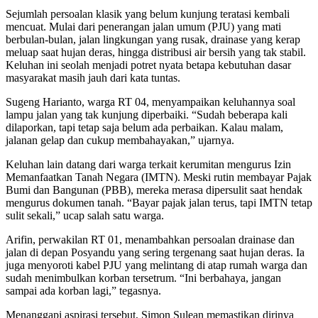
Sejumlah persoalan klasik yang belum kunjung teratasi kembali
mencuat. Mulai dari penerangan jalan umum (PJU) yang mati
berbulan-bulan, jalan lingkungan yang rusak, drainase yang kerap
meluap saat hujan deras, hingga distribusi air bersih yang tak stabil.
Keluhan ini seolah menjadi potret nyata betapa kebutuhan dasar
masyarakat masih jauh dari kata tuntas.
Sugeng Harianto, warga RT 04, menyampaikan keluhannya soal
lampu jalan yang tak kunjung diperbaiki. “Sudah beberapa kali
dilaporkan, tapi tetap saja belum ada perbaikan. Kalau malam,
jalanan gelap dan cukup membahayakan,” ujarnya.
Keluhan lain datang dari warga terkait kerumitan mengurus Izin
Memanfaatkan Tanah Negara (IMTN). Meski rutin membayar Pajak
Bumi dan Bangunan (PBB), mereka merasa dipersulit saat hendak
mengurus dokumen tanah. “Bayar pajak jalan terus, tapi IMTN tetap
sulit sekali,” ucap salah satu warga.
Arifin, perwakilan RT 01, menambahkan persoalan drainase dan
jalan di depan Posyandu yang sering tergenang saat hujan deras. Ia
juga menyoroti kabel PJU yang melintang di atap rumah warga dan
sudah menimbulkan korban tersetrum. “Ini berbahaya, jangan
sampai ada korban lagi,” tegasnya.
Menanggapi aspirasi tersebut, Simon Sulean memastikan dirinya