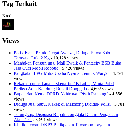
Tag Terkait
Kredit
Views
Polisi Kena Prank, Cegat Avanza, Diduga Bawa Sabu
Ternyata Gula 2 Kg
- 10,128 views
Manjakan Pengunjung, Mall Ewalk & Pentacity BSB Buka
Jasa Cuci Mobil Robotic
- 5,426 views
Pangkalan LPG Mitra Usaha Nyaris Diamuk Warga
- 4,794
views
Rekaman percakapan : skenario DB Lubis, Minta Polisi
Periksa Adik Kandung Bupati Donggala
- 4,602 views
Bupati dan Ketua DPRD Akhirnya “Pisah Ranjang”
- 4,556
views
Diduga Jual Sabu, Kakek di Malosong Diciduk Polisi
- 3,781
views
Terungkap, Disposisi Bupati Donggala Dalam Pengadaan
Alat TTG
- 3,691 views
Klinik Hewan DKP3 Balikpapan Tawarkan Layanan