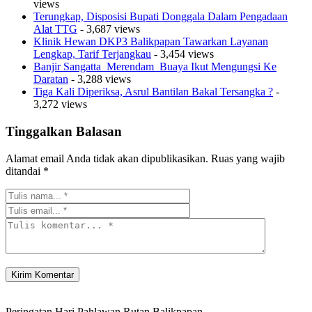
views
Terungkap, Disposisi Bupati Donggala Dalam Pengadaan
Alat TTG
- 3,687 views
Klinik Hewan DKP3 Balikpapan Tawarkan Layanan
Lengkap, Tarif Terjangkau
- 3,454 views
Banjir Sangatta Merendam Buaya Ikut Mengungsi Ke
Daratan
- 3,288 views
Tiga Kali Diperiksa, Asrul Bantilan Bakal Tersangka ?
-
3,272 views
Tinggalkan Balasan
Alamat email Anda tidak akan dipublikasikan.
Ruas yang wajib
ditandai
*
Peringatan Hari Pahlawan Rutan Balikpapan