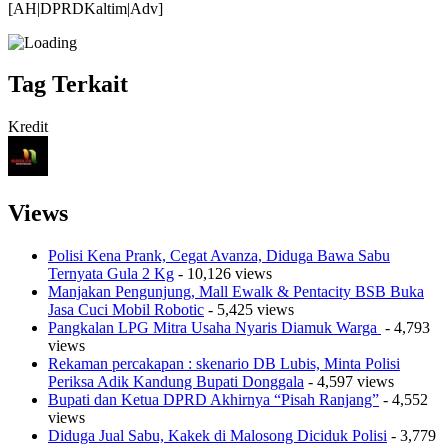
[AH|DPRDKaltim|Adv]
Tag Terkait
Kredit
Views
Polisi Kena Prank, Cegat Avanza, Diduga Bawa Sabu
Ternyata Gula 2 Kg
- 10,126 views
Manjakan Pengunjung, Mall Ewalk & Pentacity BSB Buka
Jasa Cuci Mobil Robotic
- 5,425 views
Pangkalan LPG Mitra Usaha Nyaris Diamuk Warga
- 4,793
views
Rekaman percakapan : skenario DB Lubis, Minta Polisi
Periksa Adik Kandung Bupati Donggala
- 4,597 views
Bupati dan Ketua DPRD Akhirnya “Pisah Ranjang”
- 4,552
views
Diduga Jual Sabu, Kakek di Malosong Diciduk Polisi
- 3,779