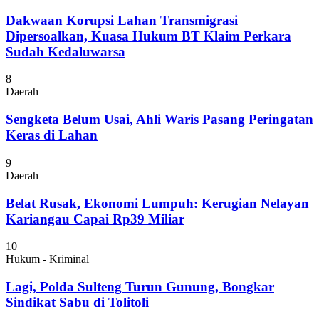
Dakwaan Korupsi Lahan Transmigrasi
Dipersoalkan, Kuasa Hukum BT Klaim Perkara
Sudah Kedaluwarsa
8
Daerah
Sengketa Belum Usai, Ahli Waris Pasang Peringatan
Keras di Lahan
9
Daerah
Belat Rusak, Ekonomi Lumpuh: Kerugian Nelayan
Kariangau Capai Rp39 Miliar
10
Hukum - Kriminal
Lagi, Polda Sulteng Turun Gunung, Bongkar
Sindikat Sabu di Tolitoli