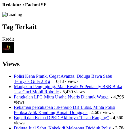
Redaktur : Fachmi SE
Tag Terkait
Kredit
Views
Polisi Kena Prank, Cegat Avanza, Diduga Bawa Sabu
Ternyata Gula 2 Kg
- 10,137 views
Manjakan Pengunjung, Mall Ewalk & Pentacity BSB Buka
Jasa Cuci Mobil Robotic
- 5,430 views
Pangkalan LPG Mitra Usaha Nyaris Diamuk Warga
- 4,796
views
Rekaman percakapan : skenario DB Lubis, Minta Polisi
Periksa Adik Kandung Bupati Donggala
- 4,607 views
Bupati dan Ketua DPRD Akhirnya “Pisah Ranjang”
- 4,560
views
Diduga Jual Sabu, Kakek di Malosong Diciduk Polisi
- 3,784