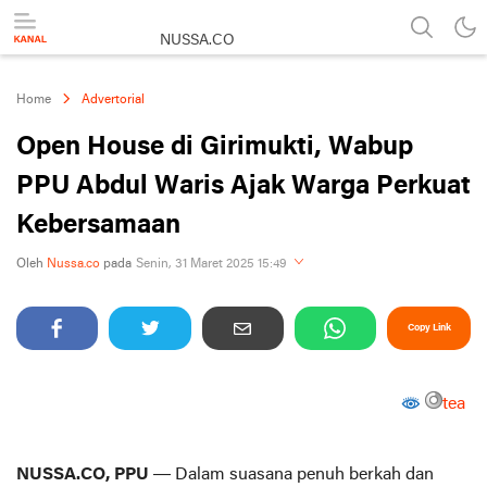
NUSSA.CO
Berita & Informasi Nusantara
Home
Advertorial
Open House di Girimukti, Wabup
PPU Abdul Waris Ajak Warga Perkuat
Kebersamaan
Perbesar
Oleh
Nussa.co
pada
Senin, 31 Maret 2025 15:49
Copy Link
tea
NUSSA.CO, PPU
— Dalam suasana penuh berkah dan