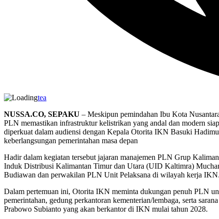
tea
NUSSA.CO, SEPAKU
– Meskipun pemindahan Ibu Kota Nusantara 
PLN memastikan infrastruktur kelistrikan yang andal dan modern siap
diperkuat dalam audiensi dengan Kepala Otorita IKN Basuki Hadimul
keberlangsungan pemerintahan masa depan
Hadir dalam kegiatan tersebut jajaran manajemen PLN Grup Kalim
Induk Distribusi Kalimantan Timur dan Utara (UID Kaltimra) Much
Budiawan dan perwakilan PLN Unit Pelaksana di wilayah kerja IKN
Dalam pertemuan ini, Otorita IKN meminta dukungan penuh PLN untuk
pemerintahan, gedung perkantoran kementerian/lembaga, serta saran
Prabowo Subianto yang akan berkantor di IKN mulai tahun 2028.