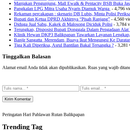
Manjakan Pengunjung, Mall Ewalk & Pentacity BSB Buka Jas
Pangkalan LPG Mitra Usaha Nyaris Diamuk Warga
- 4,796 v
Rekaman percakapan : skenario DB Lubis, Minta Polisi Perik
Bupati dan Ketua DPRD Akhirnya “Pisah Ranjang”
- 4,560 v
Diduga Jual Sabu, Kakek di Malosong Diciduk Polisi
- 3,784 
Terungkap, Disposisi Bupati Donggala Dalam Pengadaan Ala
Klinik Hewan DKP3 Balikpapan Tawarkan Layanan Lengkap, 
Banjir Sangatta Merendam Buaya Ikut Mengungsi Ke Darata
Tiga Kali Diperiksa, Asrul Bantilan Bakal Tersangka ?
- 3,281 
Tinggalkan Balasan
Alamat email Anda tidak akan dipublikasikan.
Ruas yang wajib ditan
Peringatan Hari Pahlawan Rutan Balikpapan
Trending Tag