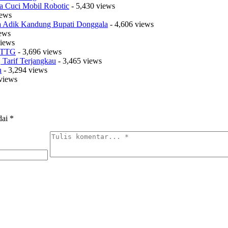
a Cuci Mobil Robotic
- 5,430 views
iews
sa Adik Kandung Bupati Donggala
- 4,606 views
iews
views
t TTG
- 3,696 views
Tarif Terjangkau
- 3,465 views
n
- 3,294 views
views
dai
*