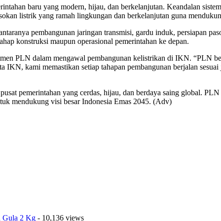
rintahan baru yang modern, hijau, dan berkelanjutan. Keandalan sistem
okan listrik yang ramah lingkungan dan berkelanjutan guna mendukung
 antaranya pembangunan jaringan transmisi, gardu induk, persiapan paso
a tahap konstruksi maupun operasional pemerintahan ke depan.
n PLN dalam mengawal pembangunan kelistrikan di IKN. “PLN berkom
orita IKN, kami memastikan setiap tahapan pembangunan berjalan sesu
usat pemerintahan yang cerdas, hijau, dan berdaya saing global. PLN
untuk mendukung visi besar Indonesia Emas 2045. (Adv)
a Gula 2 Kg
- 10,136 views