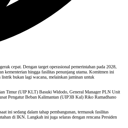
rak cepat. Dengan target operasional pemerintahan pada 2028,
ran kementerian hingga fasilitas penunjang utama. Komitmen ini
listrik bukan lagi wacana, melainkan jaminan untuk
gian Timur (UIP KLT) Basuki Widodo, General Manager PLN Unit
 Pusat Pengatur Beban Kalimantan (UIP3B Kal) Riko Ramadhano
at ini sedang dalam tahap pembangunan, termasuk fasilitas
tahan di IKN. Langkah ini juga selaras dengan rencana Presiden