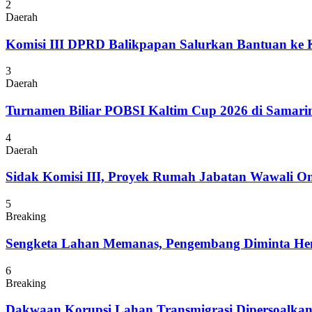
2
Daerah
Komisi III DPRD Balikpapan Salurkan Bantuan ke
3
Daerah
Turnamen Biliar POBSI Kaltim Cup 2026 di Samari
4
Daerah
Sidak Komisi III, Proyek Rumah Jabatan Wawali On
5
Breaking
Sengketa Lahan Memanas, Pengembang Diminta Hent
6
Breaking
Dakwaan Korupsi Lahan Transmigrasi Dipersoalka