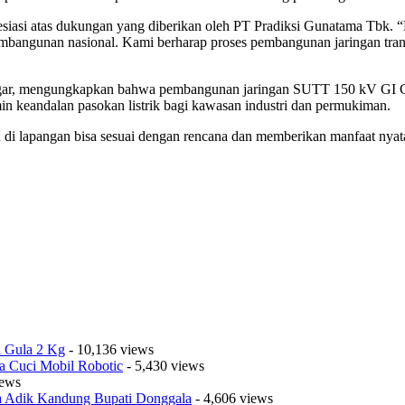
si atas dukungan yang diberikan oleh PT Pradiksi Gunatama Tbk. “Ke
angunan nasional. Kami berharap proses pembangunan jaringan transmis
gar, mengungkapkan bahwa pembangunan jaringan SUTT 150 kV GI Gro
in keandalan pasokan listrik bagi kawasan industri dan permukiman.
n di lapangan bisa sesuai dengan rencana dan memberikan manfaat nya
a Gula 2 Kg
- 10,136 views
a Cuci Mobil Robotic
- 5,430 views
iews
sa Adik Kandung Bupati Donggala
- 4,606 views