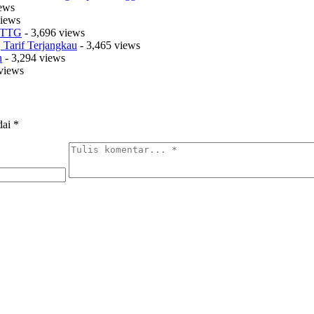
iews
views
t TTG
- 3,696 views
Tarif Terjangkau
- 3,465 views
n
- 3,294 views
views
dai
*