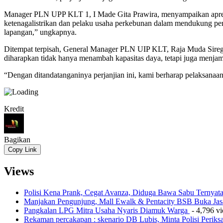
Manager PLN UPP KLT 1, I Made Gita Prawira, menyampaikan apresia
ketenagalistrikan dan pelaku usaha perkebunan dalam mendukung pemb
lapangan,” ungkapnya.
Ditempat terpisah, General Manager PLN UIP KLT, Raja Muda Sire
diharapkan tidak hanya menambah kapasitas daya, tetapi juga menjam
“Dengan ditandatanganinya perjanjian ini, kami berharap pelaksanaa
Kredit
Bagikan
Copy Link
Views
Polisi Kena Prank, Cegat Avanza, Diduga Bawa Sabu Ternyat
Manjakan Pengunjung, Mall Ewalk & Pentacity BSB Buka Jas
Pangkalan LPG Mitra Usaha Nyaris Diamuk Warga
- 4,796 v
Rekaman percakapan : skenario DB Lubis, Minta Polisi Perik