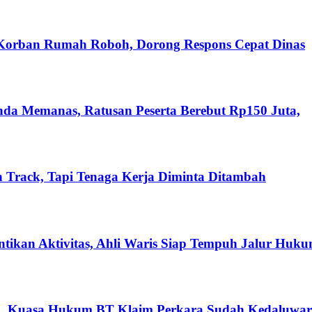
 Korban Rumah Roboh, Dorong Respons Cepat Dinas
nda Memanas, Ratusan Peserta Berebut Rp150 Juta,
 Track, Tapi Tenaga Kerja Diminta Ditambah
ikan Aktivitas, Ahli Waris Siap Tempuh Jalur Huk
n, Kuasa Hukum BT Klaim Perkara Sudah Kedaluwar