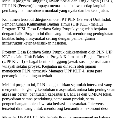
Melalui program Tanggung Jawab Sosial dan Lingkungan (TJSL),
PT PLN (Persero) berupaya memastikan bahwa setiap langkah
pembangunan membawa manfaat yang nyata dan berkelanjutan.
Komitmen tersebut ditegaskan oleh PT PLN (Persero) Unit Induk
Pembangunan Kalimantan Bagian Timur (UIP KLT) melalui
Program TJSL Desa Berdaya Saing Prupuk yang telah berjalan
dengan baik. Program ini dirancang untuk mendorong peningkatan
kualitas hidup masyarakat seiring dengan pembangunan
infrastruktur ketenagalistrikan nasional.
Program Desa Berdaya Saing Prupuk dilaksanakan oleh PLN UIP
KLT melalui Unit Pelaksana Proyek Kalimantan Bagian Timur 1
(UPP KLT 1) sebagai bentuk tanggung jawab sosial perusahaan di
wilayah sekitar proyek. Kegiatan ini dihadiri oleh jajaran
manajemen PLN, termasuk Manager UPP KLT 4, serta para
pemangku kepentingan terkait.
Melalui program ini, PLN menghadirkan sejumlah intervensi yang
menyentuh langsung kebutuhan masyarakat, antara lain peningkatan
akses air bersih, penguatan kapasitas BUMDes dan UMKM lokal,
penyediaan sarana pendukung pemasaran produk, serta
pengembangan potensi wisata berbasis masyarakat. Intervensi
tersebut dirancang untuk mendorong kemandirian ekonomi desa.
Manager UPP KLT 1, Made Gita Prawira menyampaikan bahwa