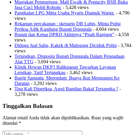
Manjakan Pengunjung, Mall Ewalk & Pentacity BSB Buka
Jasa Cuci Mobil Robotic
- 5,428 views
Pangkalan LPG Mitra Usaha Nyaris Diamuk Warga
- 4,796
views
Rekaman percakapan : skenario DB Lubis, Minta Polisi
Periksa Adik Kandung Bupati Donggala
- 4,604 views
Bupati dan Ketua DPRD Akhirnya “Pisah Ranjang”
- 4,558
views
Diduga Jual Sabu, Kakek di Malosong Diciduk Polisi
- 3,784
views
Terungkap, Disposisi Bupati Donggala Dalam Pengadaan
Alat TTG
- 3,694 views
Klinik Hewan DKP3 Balikpapan Tawarkan Layanan
Lengkap, Tarif Terjangkau
- 3,462 views
Banjir Sangatta Merendam Buaya Ikut Mengungsi Ke
Daratan
- 3,292 views
Tiga Kali Diperiksa, Asrul Bantilan Bakal Tersangka ?
-
3,278 views
Tinggalkan Balasan
Alamat email Anda tidak akan dipublikasikan.
Ruas yang wajib
ditandai
*