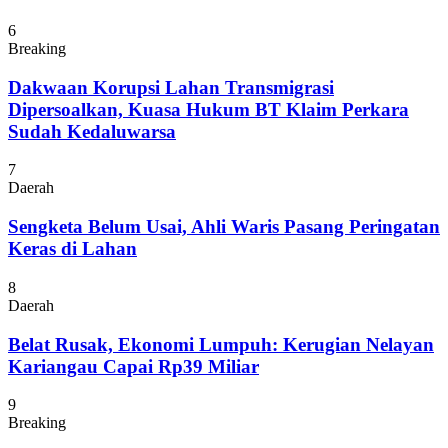
6
Breaking
Dakwaan Korupsi Lahan Transmigrasi
Dipersoalkan, Kuasa Hukum BT Klaim Perkara
Sudah Kedaluwarsa
7
Daerah
Sengketa Belum Usai, Ahli Waris Pasang Peringatan
Keras di Lahan
8
Daerah
Belat Rusak, Ekonomi Lumpuh: Kerugian Nelayan
Kariangau Capai Rp39 Miliar
9
Breaking