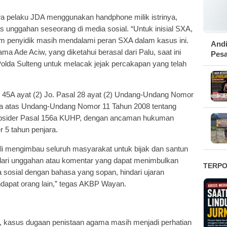
wa pelaku JDA menggunakan handphone milik istrinya,
unggahan seseorang di media sosial. “Untuk inisial SXA,
im penyidik masih mendalami peran SXA dalam kasus ini.
Andi
 Ade Aciw, yang diketahui berasal dari Palu, saat ini
Pesa
olda Sulteng untuk melacak jejak percakapan yang telah
l 45A ayat (2) Jo. Pasal 28 ayat (2) Undang-Undang Nomor
a atas Undang-Undang Nomor 11 Tahun 2008 tentang
 subsider Pasal 156a KUHP, dengan ancaman hukuman
r 5 tahun penjara.
toli mengimbau seluruh masyarakat untuk bijak dan santun
dari unggahan atau komentar yang dapat menimbulkan
TERP
osial dengan bahasa yang sopan, hindari ujaran
endapat orang lain,” tegas AKBP Wayan.
l, kasus dugaan penistaan agama masih menjadi perhatian