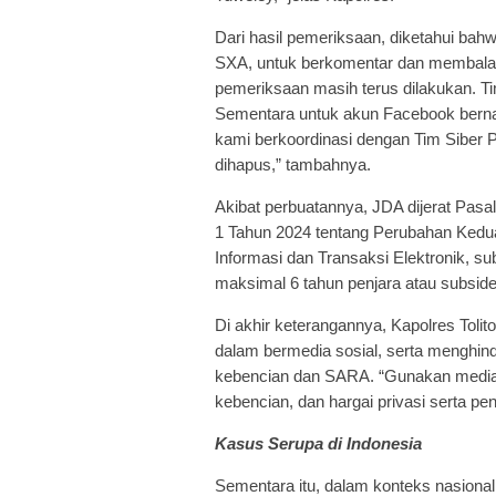
Dari hasil pemeriksaan, diketahui bah
SXA, untuk berkomentar dan membalas 
pemeriksaan masih terus dilakukan. T
Sementara untuk akun Facebook bernama
kami berkoordinasi dengan Tim Siber P
dihapus,” tambahnya.
Akibat perbuatannya, JDA dijerat Pasa
1 Tahun 2024 tentang Perubahan Kedu
Informasi dan Transaksi Elektronik,
maksimal 6 tahun penjara atau subside
Di akhir keterangannya, Kapolres Toli
dalam bermedia sosial, serta menghin
kebencian dan SARA. “Gunakan media s
kebencian, dan hargai privasi serta p
Kasus Serupa di Indonesia
Sementara itu, dalam konteks nasiona