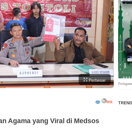
Perbesar
Peringata
tea
TREND
n Agama yang Viral di Medsos