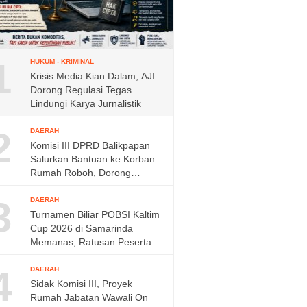
1
HUKUM - KRIMINAL
Krisis Media Kian Dalam, AJI
Dorong Regulasi Tegas
Lindungi Karya Jurnalistik
2
DAERAH
Komisi III DPRD Balikpapan
Salurkan Bantuan ke Korban
Rumah Roboh, Dorong
Respons Cepat Dinas
3
DAERAH
Turnamen Biliar POBSI Kaltim
Cup 2026 di Samarinda
Memanas, Ratusan Peserta
Berebut Rp150 Juta,
4
DAERAH
Sidak Komisi III, Proyek
Rumah Jabatan Wawali On