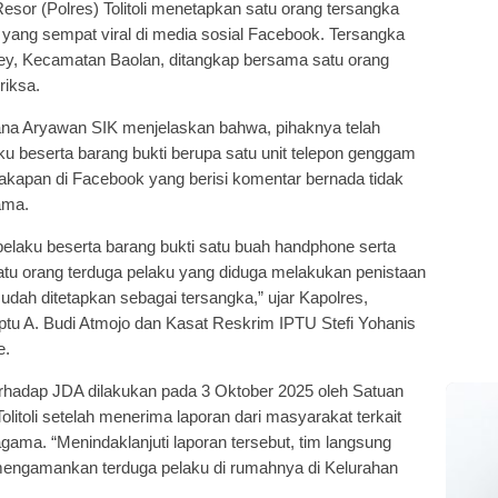
esor (Polres) Tolitoli menetapkan satu orang tersangka
ang sempat viral di media sosial Facebook. Tersangka
ey, Kecamatan Baolan, ditangkap bersama satu orang
riksa.
ana Aryawan SIK menjelaskan bahwa, pihaknya telah
 beserta barang bukti berupa satu unit telepon genggam
akapan di Facebook yang berisi komentar bernada tidak
ama.
laku beserta barang bukti satu buah handphone serta
satu orang terduga pelaku yang diduga melakukan penistaan
udah ditetapkan sebagai tersangka,” ujar Kapolres,
Iptu A. Budi Atmojo dan Kasat Reskrim IPTU Stefi Yohanis
e.
rhadap JDA dilakukan pada 3 Oktober 2025 oleh Satuan
olitoli setelah menerima laporan dari masyarakat terkait
ama. “Menindaklanjuti laporan tersebut, tim langsung
mengamankan terduga pelaku di rumahnya di Kelurahan