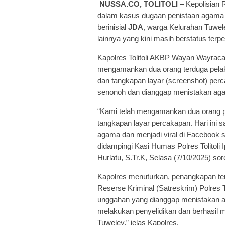
NUSSA.CO, TOLITOLI
– Kepolisian R
dalam kasus dugaan penistaan agama y
berinisial
JDA
, warga Kelurahan Tuwel
lainnya yang kini masih berstatus terpe
Kapolres Tolitoli AKBP Wayan Wayrac
mengamankan dua orang terduga pelaku
dan tangkapan layar (screenshot) perc
senonoh dan dianggap menistakan ag
“Kami telah mengamankan dua orang pe
tangkapan layar percakapan. Hari ini 
agama dan menjadi viral di Facebook s
didampingi Kasi Humas Polres Tolitoli 
Hurlatu, S.Tr.K, Selasa (7/10/2025) sor
Kapolres menuturkan, penangkapan te
Reserse Kriminal (Satreskrim) Polres T
unggahan yang dianggap menistakan ag
melakukan penyelidikan dan berhasil 
Tuweley,” jelas Kapolres.