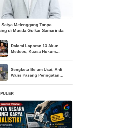
 Satya Melenggang Tanpa
ing di Musda Golkar Samarinda
Dalami Laporan 13 Akun
Medsos, Kuasa Hukum
Sudarno Tegaskan
Pemeriksaan Masih Tahap
Penajaman Bukti
Sengketa Belum Usai, Ahli
Waris Pasang Peringatan
Keras di Lahan
OPULER