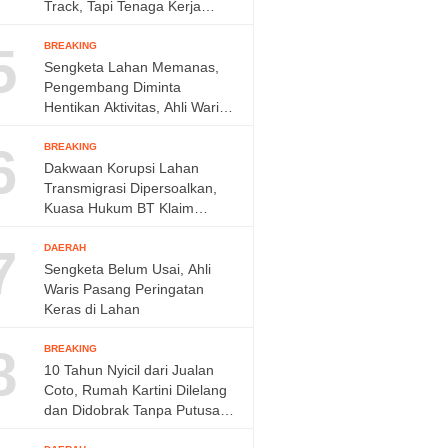
Track, Tapi Tenaga Kerja
Diminta Ditambah
5
BREAKING
Sengketa Lahan Memanas,
Pengembang Diminta
Hentikan Aktivitas, Ahli Waris
Siap Tempuh Jalur Hukum
6
BREAKING
Dakwaan Korupsi Lahan
Transmigrasi Dipersoalkan,
Kuasa Hukum BT Klaim
Perkara Sudah Kedaluwarsa
7
DAERAH
Sengketa Belum Usai, Ahli
Waris Pasang Peringatan
Keras di Lahan
8
BREAKING
10 Tahun Nyicil dari Jualan
Coto, Rumah Kartini Dilelang
dan Didobrak Tanpa Putusan
Pengadilan