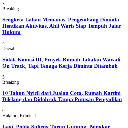
3
Breaking
Sengketa Lahan Memanas, Pengembang Diminta
Hentikan Aktivitas, Ahli Waris Siap Tempuh Jalur
Hukum
4
Daerah
Sidak Komisi III, Proyek Rumah Jabatan Wawali
On Track, Tapi Tenaga Kerja Diminta Ditambah
5
Breaking
10 Tahun Nyicil dari Jualan Coto, Rumah Kartini
Dilelang dan Didobrak Tanpa Putusan Pengadilan
6
Hukum - Kriminal
Lagi, Polda Sulteng Turun Gunung, Bongkar