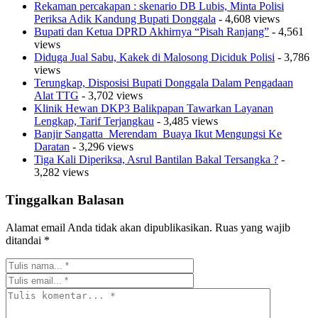
Rekaman percakapan : skenario DB Lubis, Minta Polisi
Periksa Adik Kandung Bupati Donggala
- 4,608 views
Bupati dan Ketua DPRD Akhirnya “Pisah Ranjang”
- 4,561
views
Diduga Jual Sabu, Kakek di Malosong Diciduk Polisi
- 3,786
views
Terungkap, Disposisi Bupati Donggala Dalam Pengadaan
Alat TTG
- 3,702 views
Klinik Hewan DKP3 Balikpapan Tawarkan Layanan
Lengkap, Tarif Terjangkau
- 3,485 views
Banjir Sangatta Merendam Buaya Ikut Mengungsi Ke
Daratan
- 3,296 views
Tiga Kali Diperiksa, Asrul Bantilan Bakal Tersangka ?
-
3,282 views
Tinggalkan Balasan
Alamat email Anda tidak akan dipublikasikan.
Ruas yang wajib
ditandai
*