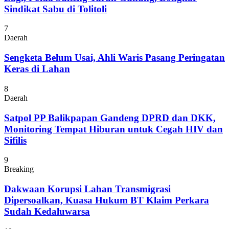
Sindikat Sabu di Tolitoli
7
Daerah
Sengketa Belum Usai, Ahli Waris Pasang Peringatan
Keras di Lahan
8
Daerah
Satpol PP Balikpapan Gandeng DPRD dan DKK,
Monitoring Tempat Hiburan untuk Cegah HIV dan
Sifilis
9
Breaking
Dakwaan Korupsi Lahan Transmigrasi
Dipersoalkan, Kuasa Hukum BT Klaim Perkara
Sudah Kedaluwarsa