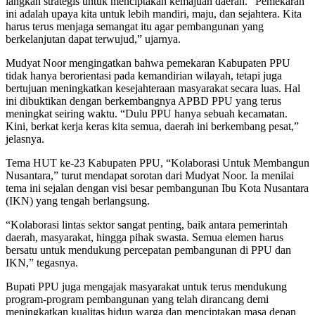
langkah strategis untuk menciptakan kemajuan daerah. “Pemekaran
ini adalah upaya kita untuk lebih mandiri, maju, dan sejahtera. Kita
harus terus menjaga semangat itu agar pembangunan yang
berkelanjutan dapat terwujud,” ujarnya.
Mudyat Noor mengingatkan bahwa pemekaran Kabupaten PPU
tidak hanya berorientasi pada kemandirian wilayah, tetapi juga
bertujuan meningkatkan kesejahteraan masyarakat secara luas. Hal
ini dibuktikan dengan berkembangnya APBD PPU yang terus
meningkat seiring waktu. “Dulu PPU hanya sebuah kecamatan.
Kini, berkat kerja keras kita semua, daerah ini berkembang pesat,”
jelasnya.
Tema HUT ke-23 Kabupaten PPU, “Kolaborasi Untuk Membangun
Nusantara,” turut mendapat sorotan dari Mudyat Noor. Ia menilai
tema ini sejalan dengan visi besar pembangunan Ibu Kota Nusantara
(IKN) yang tengah berlangsung.
“Kolaborasi lintas sektor sangat penting, baik antara pemerintah
daerah, masyarakat, hingga pihak swasta. Semua elemen harus
bersatu untuk mendukung percepatan pembangunan di PPU dan
IKN,” tegasnya.
Bupati PPU juga mengajak masyarakat untuk terus mendukung
program-program pembangunan yang telah dirancang demi
meningkatkan kualitas hidup warga dan menciptakan masa depan