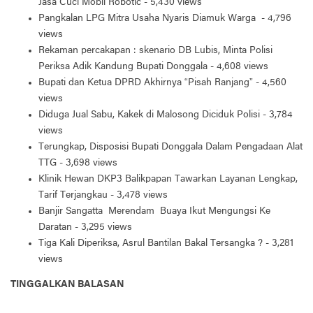
Jasa Cuci Mobil Robotic
- 5,430 views
Pangkalan LPG Mitra Usaha Nyaris Diamuk Warga
- 4,796
views
Rekaman percakapan : skenario DB Lubis, Minta Polisi
Periksa Adik Kandung Bupati Donggala
- 4,608 views
Bupati dan Ketua DPRD Akhirnya “Pisah Ranjang”
- 4,560
views
Diduga Jual Sabu, Kakek di Malosong Diciduk Polisi
- 3,784
views
Terungkap, Disposisi Bupati Donggala Dalam Pengadaan Alat
TTG
- 3,698 views
Klinik Hewan DKP3 Balikpapan Tawarkan Layanan Lengkap,
Tarif Terjangkau
- 3,478 views
Banjir Sangatta Merendam Buaya Ikut Mengungsi Ke
Daratan
- 3,295 views
Tiga Kali Diperiksa, Asrul Bantilan Bakal Tersangka ?
- 3,281
views
TINGGALKAN BALASAN