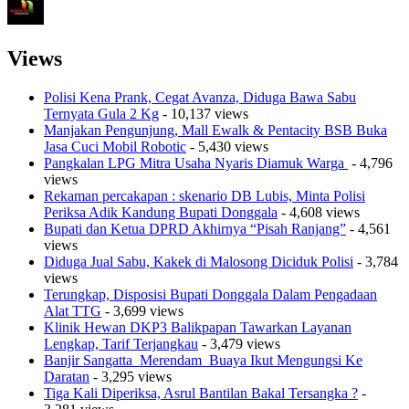
Views
Polisi Kena Prank, Cegat Avanza, Diduga Bawa Sabu
Ternyata Gula 2 Kg
- 10,137 views
Manjakan Pengunjung, Mall Ewalk & Pentacity BSB Buka
Jasa Cuci Mobil Robotic
- 5,430 views
Pangkalan LPG Mitra Usaha Nyaris Diamuk Warga
- 4,796
views
Rekaman percakapan : skenario DB Lubis, Minta Polisi
Periksa Adik Kandung Bupati Donggala
- 4,608 views
Bupati dan Ketua DPRD Akhirnya “Pisah Ranjang”
- 4,561
views
Diduga Jual Sabu, Kakek di Malosong Diciduk Polisi
- 3,784
views
Terungkap, Disposisi Bupati Donggala Dalam Pengadaan
Alat TTG
- 3,699 views
Klinik Hewan DKP3 Balikpapan Tawarkan Layanan
Lengkap, Tarif Terjangkau
- 3,479 views
Banjir Sangatta Merendam Buaya Ikut Mengungsi Ke
Daratan
- 3,295 views
Tiga Kali Diperiksa, Asrul Bantilan Bakal Tersangka ?
-