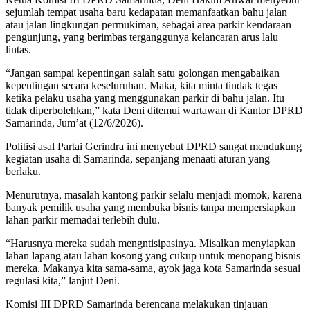
sejumlah tempat usaha baru kedapatan memanfaatkan bahu jalan
atau jalan lingkungan permukiman, sebagai area parkir kendaraan
pengunjung, yang berimbas terganggunya kelancaran arus lalu
lintas.
“Jangan sampai kepentingan salah satu golongan mengabaikan
kepentingan secara keseluruhan. Maka, kita minta tindak tegas
ketika pelaku usaha yang menggunakan parkir di bahu jalan. Itu
tidak diperbolehkan,” kata Deni ditemui wartawan di Kantor DPRD
Samarinda, Jum’at (12/6/2026).
Politisi asal Partai Gerindra ini menyebut DPRD sangat mendukung
kegiatan usaha di Samarinda, sepanjang menaati aturan yang
berlaku.
Menurutnya, masalah kantong parkir selalu menjadi momok, karena
banyak pemilik usaha yang membuka bisnis tanpa mempersiapkan
lahan parkir memadai terlebih dulu.
“Harusnya mereka sudah mengntisipasinya. Misalkan menyiapkan
lahan lapang atau lahan kosong yang cukup untuk menopang bisnis
mereka. Makanya kita sama-sama, ayok jaga kota Samarinda sesuai
regulasi kita,” lanjut Deni.
Komisi III DPRD Samarinda berencana melakukan tinjauan