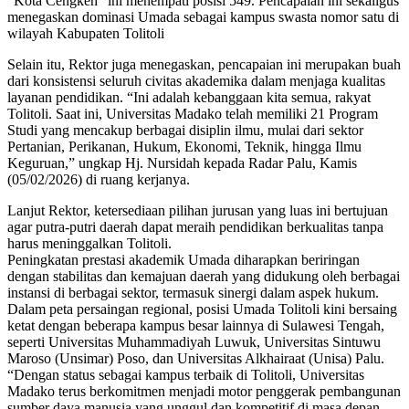
“Kota Cengkeh” ini menempati posisi 549. Pencapaian ini sekaligus
menegaskan dominasi Umada sebagai kampus swasta nomor satu di
wilayah Kabupaten Tolitoli
Selain itu, Rektor juga menegaskan, pencapaian ini merupakan buah
dari konsistensi seluruh civitas akademika dalam menjaga kualitas
layanan pendidikan. “Ini adalah kebanggaan kita semua, rakyat
Tolitoli. Saat ini, Universitas Madako telah memiliki 21 Program
Studi yang mencakup berbagai disiplin ilmu, mulai dari sektor
Pertanian, Perikanan, Hukum, Ekonomi, Teknik, hingga Ilmu
Keguruan,” ungkap Hj. Nursidah kepada Radar Palu, Kamis
(05/02/2026) di ruang kerjanya.
Lanjut Rektor, ketersediaan pilihan jurusan yang luas ini bertujuan
agar putra-putri daerah dapat meraih pendidikan berkualitas tanpa
harus meninggalkan Tolitoli.
Peningkatan prestasi akademik Umada diharapkan beriringan
dengan stabilitas dan kemajuan daerah yang didukung oleh berbagai
instansi di berbagai sektor, termasuk sinergi dalam aspek hukum.
Dalam peta persaingan regional, posisi Umada Tolitoli kini bersaing
ketat dengan beberapa kampus besar lainnya di Sulawesi Tengah,
seperti Universitas Muhammadiyah Luwuk, Universitas Sintuwu
Maroso (Unsimar) Poso, dan Universitas Alkhairaat (Unisa) Palu.
“Dengan status sebagai kampus terbaik di Tolitoli, Universitas
Madako terus berkomitmen menjadi motor penggerak pembangunan
sumber daya manusia yang unggul dan kompetitif di masa depan.