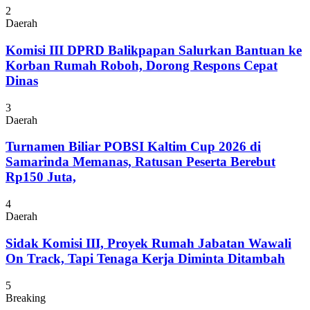
2
Daerah
Komisi III DPRD Balikpapan Salurkan Bantuan ke
Korban Rumah Roboh, Dorong Respons Cepat
Dinas
3
Daerah
Turnamen Biliar POBSI Kaltim Cup 2026 di
Samarinda Memanas, Ratusan Peserta Berebut
Rp150 Juta,
4
Daerah
Sidak Komisi III, Proyek Rumah Jabatan Wawali
On Track, Tapi Tenaga Kerja Diminta Ditambah
5
Breaking