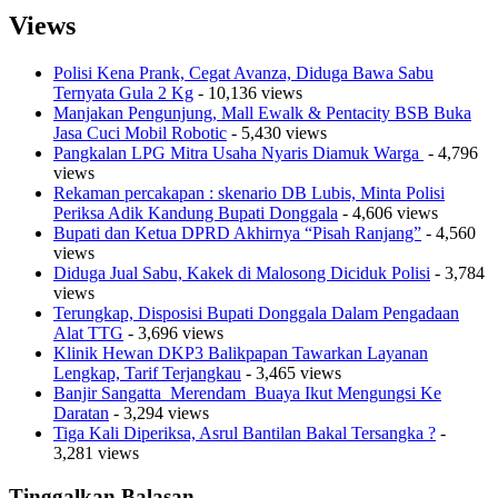
Views
Polisi Kena Prank, Cegat Avanza, Diduga Bawa Sabu
Ternyata Gula 2 Kg
- 10,136 views
Manjakan Pengunjung, Mall Ewalk & Pentacity BSB Buka
Jasa Cuci Mobil Robotic
- 5,430 views
Pangkalan LPG Mitra Usaha Nyaris Diamuk Warga
- 4,796
views
Rekaman percakapan : skenario DB Lubis, Minta Polisi
Periksa Adik Kandung Bupati Donggala
- 4,606 views
Bupati dan Ketua DPRD Akhirnya “Pisah Ranjang”
- 4,560
views
Diduga Jual Sabu, Kakek di Malosong Diciduk Polisi
- 3,784
views
Terungkap, Disposisi Bupati Donggala Dalam Pengadaan
Alat TTG
- 3,696 views
Klinik Hewan DKP3 Balikpapan Tawarkan Layanan
Lengkap, Tarif Terjangkau
- 3,465 views
Banjir Sangatta Merendam Buaya Ikut Mengungsi Ke
Daratan
- 3,294 views
Tiga Kali Diperiksa, Asrul Bantilan Bakal Tersangka ?
-
3,281 views
Tinggalkan Balasan