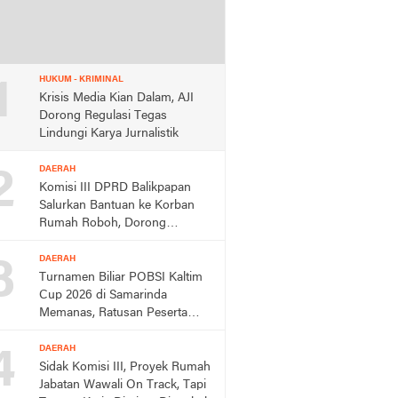
1
HUKUM - KRIMINAL
Krisis Media Kian Dalam, AJI
Dorong Regulasi Tegas
Lindungi Karya Jurnalistik
2
DAERAH
Komisi III DPRD Balikpapan
Salurkan Bantuan ke Korban
Rumah Roboh, Dorong
Respons Cepat Dinas
3
DAERAH
Turnamen Biliar POBSI Kaltim
Cup 2026 di Samarinda
Memanas, Ratusan Peserta
Berebut Rp150 Juta,
4
DAERAH
Sidak Komisi III, Proyek Rumah
Jabatan Wawali On Track, Tapi