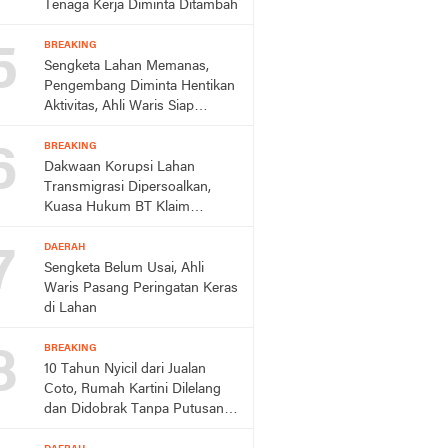
Tenaga Kerja Diminta Ditambah
5
BREAKING
Sengketa Lahan Memanas,
Pengembang Diminta Hentikan
Aktivitas, Ahli Waris Siap
Tempuh Jalur Hukum
6
BREAKING
Dakwaan Korupsi Lahan
Transmigrasi Dipersoalkan,
Kuasa Hukum BT Klaim
Perkara Sudah Kedaluwarsa
7
DAERAH
Sengketa Belum Usai, Ahli
Waris Pasang Peringatan Keras
di Lahan
8
BREAKING
10 Tahun Nyicil dari Jualan
Coto, Rumah Kartini Dilelang
dan Didobrak Tanpa Putusan
Pengadilan