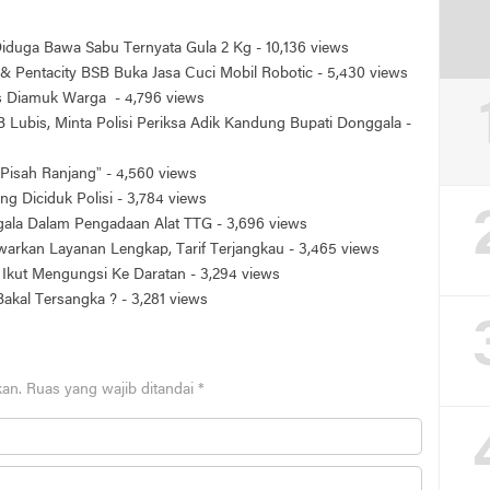
 Diduga Bawa Sabu Ternyata Gula 2 Kg
- 10,136 views
& Pentacity BSB Buka Jasa Cuci Mobil Robotic
- 5,430 views
is Diamuk Warga
- 4,796 views
 Lubis, Minta Polisi Periksa Adik Kandung Bupati Donggala
-
Pisah Ranjang”
- 4,560 views
ng Diciduk Polisi
- 3,784 views
ggala Dalam Pengadaan Alat TTG
- 3,696 views
arkan Layanan Lengkap, Tarif Terjangkau
- 3,465 views
Ikut Mengungsi Ke Daratan
- 3,294 views
 Bakal Tersangka ?
- 3,281 views
kan.
Ruas yang wajib ditandai
*