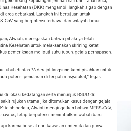
l gelombang kepulangan jemaah haji dari Tanah Suci,
 Dinas Kesehatan (DKK) mengambil langkah sigap dengan
 area debarkasi. Langkah ini bertujuan untuk
S-CoV yang berpotensi terbawa dari wilayah Timur
pan, Alwiati, menegaskan bahwa pihaknya telah
ntina Kesehatan untuk melaksanakan skrining ketat
okus pemeriksaan meliputi suhu tubuh, gejala pernapasan,
 tubuh di atas 38 derajat langsung kami pisahkan untuk
n ada potensi penularan di tengah masyarakat,” tegas
s di lokasi kedatangan serta menunjuk RSUD dr.
sakit rujukan utama jika ditemukan kasus dengan gejala
9 telah berlalu, Alwiati mengingatkan bahwa MERS-CoV,
onavirus, tetap berpotensi menimbulkan wabah baru.
, tapi karena berasal dari kawasan endemik dan punya