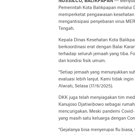
NUSSA.CO, BALIKPAPAN
— Menyusu
Pemerintah Kota Balikpapan melalui
memperketat pengawasan kesehatan di
mengantisipasi penyebaran virus MER
Tengah.
Kepala Dinas Kesehatan Kota Balikpa
berkoordinasi erat dengan Balai Kara
terhadap seluruh jemaah yang tiba. F
dan kondisi fisik umum.
“Setiap jemaah yang menunjukkan suhu
evaluasi lebih lanjut. Kami tidak ingi
Alwiati, Selasa (17/6/2025).
DKK juga telah menyiagakan tim medi
Kanujoso Djatiwibowo sebagai rumah 
mencurigakan. Meski pandemi Covid-1
yang masih satu keluarga dengan Cor
“Gejalanya bisa menyerupai flu biasa