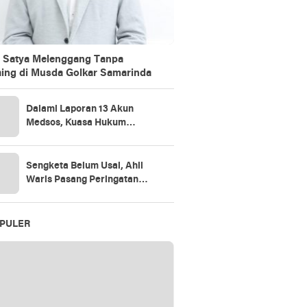
 Satya Melenggang Tanpa
ing di Musda Golkar Samarinda
Dalami Laporan 13 Akun
Medsos, Kuasa Hukum
Sudarno Tegaskan
Pemeriksaan Masih Tahap
Penajaman Bukti
Sengketa Belum Usai, Ahli
Waris Pasang Peringatan
Keras di Lahan
PULER