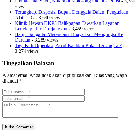
Diduga Jual Sabu, Kakek di Malosong Diciduk Polisi
- 3,780
views
Terungkap, Disposisi Bupati Donggala Dalam Pengadaan
Alat TTG
- 3,690 views
Klinik Hewan DKP3 Balikpapan Tawarkan Layanan
Lengkap, Tarif Terjangkau
- 3,459 views
Banjir Sangatta Merendam Buaya Ikut Mengungsi Ke
Daratan
- 3,289 views
Tiga Kali Diperiksa, Asrul Bantilan Bakal Tersangka ?
-
3,274 views
Tinggalkan Balasan
Alamat email Anda tidak akan dipublikasikan.
Ruas yang wajib
ditandai
*