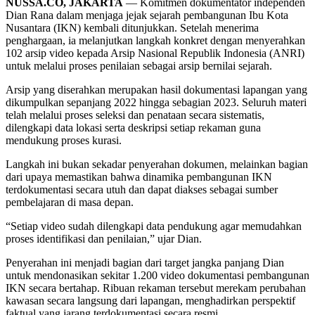
NUSSA.CO, JAKARTA
— Komitmen dokumentator independen
Dian Rana dalam menjaga jejak sejarah pembangunan Ibu Kota
Nusantara (IKN) kembali ditunjukkan. Setelah menerima
penghargaan, ia melanjutkan langkah konkret dengan menyerahkan
102 arsip video kepada Arsip Nasional Republik Indonesia (ANRI)
untuk melalui proses penilaian sebagai arsip bernilai sejarah.
Arsip yang diserahkan merupakan hasil dokumentasi lapangan yang
dikumpulkan sepanjang 2022 hingga sebagian 2023. Seluruh materi
telah melalui proses seleksi dan penataan secara sistematis,
dilengkapi data lokasi serta deskripsi setiap rekaman guna
mendukung proses kurasi.
Langkah ini bukan sekadar penyerahan dokumen, melainkan bagian
dari upaya memastikan bahwa dinamika pembangunan IKN
terdokumentasi secara utuh dan dapat diakses sebagai sumber
pembelajaran di masa depan.
“Setiap video sudah dilengkapi data pendukung agar memudahkan
proses identifikasi dan penilaian,” ujar Dian.
Penyerahan ini menjadi bagian dari target jangka panjang Dian
untuk mendonasikan sekitar 1.200 video dokumentasi pembangunan
IKN secara bertahap. Ribuan rekaman tersebut merekam perubahan
kawasan secara langsung dari lapangan, menghadirkan perspektif
faktual yang jarang terdokumentasi secara resmi.