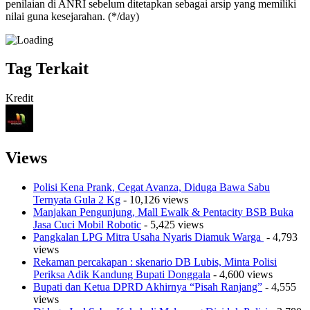
penilaian di ANRI sebelum ditetapkan sebagai arsip yang memiliki
nilai guna kesejarahan. (*/day)
Tag Terkait
Kredit
Views
Polisi Kena Prank, Cegat Avanza, Diduga Bawa Sabu
Ternyata Gula 2 Kg
- 10,126 views
Manjakan Pengunjung, Mall Ewalk & Pentacity BSB Buka
Jasa Cuci Mobil Robotic
- 5,425 views
Pangkalan LPG Mitra Usaha Nyaris Diamuk Warga
- 4,793
views
Rekaman percakapan : skenario DB Lubis, Minta Polisi
Periksa Adik Kandung Bupati Donggala
- 4,600 views
Bupati dan Ketua DPRD Akhirnya “Pisah Ranjang”
- 4,555
views