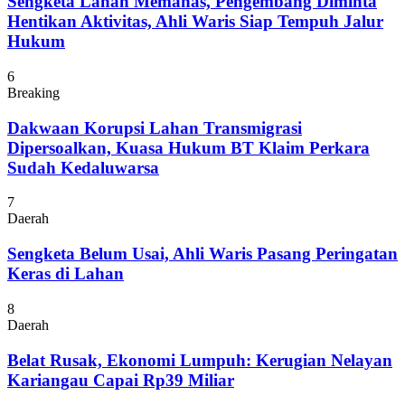
Sengketa Lahan Memanas, Pengembang Diminta
Hentikan Aktivitas, Ahli Waris Siap Tempuh Jalur
Hukum
6
Breaking
Dakwaan Korupsi Lahan Transmigrasi
Dipersoalkan, Kuasa Hukum BT Klaim Perkara
Sudah Kedaluwarsa
7
Daerah
Sengketa Belum Usai, Ahli Waris Pasang Peringatan
Keras di Lahan
8
Daerah
Belat Rusak, Ekonomi Lumpuh: Kerugian Nelayan
Kariangau Capai Rp39 Miliar