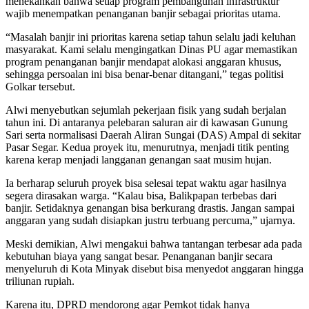
menekankan bahwa setiap program pembangunan infrastruktur
wajib menempatkan penanganan banjir sebagai prioritas utama.
“Masalah banjir ini prioritas karena setiap tahun selalu jadi keluhan
masyarakat. Kami selalu mengingatkan Dinas PU agar memastikan
program penanganan banjir mendapat alokasi anggaran khusus,
sehingga persoalan ini bisa benar-benar ditangani,” tegas politisi
Golkar tersebut.
Alwi menyebutkan sejumlah pekerjaan fisik yang sudah berjalan
tahun ini. Di antaranya pelebaran saluran air di kawasan Gunung
Sari serta normalisasi Daerah Aliran Sungai (DAS) Ampal di sekitar
Pasar Segar. Kedua proyek itu, menurutnya, menjadi titik penting
karena kerap menjadi langganan genangan saat musim hujan.
Ia berharap seluruh proyek bisa selesai tepat waktu agar hasilnya
segera dirasakan warga. “Kalau bisa, Balikpapan terbebas dari
banjir. Setidaknya genangan bisa berkurang drastis. Jangan sampai
anggaran yang sudah disiapkan justru terbuang percuma,” ujarnya.
Meski demikian, Alwi mengakui bahwa tantangan terbesar ada pada
kebutuhan biaya yang sangat besar. Penanganan banjir secara
menyeluruh di Kota Minyak disebut bisa menyedot anggaran hingga
triliunan rupiah.
Karena itu, DPRD mendorong agar Pemkot tidak hanya