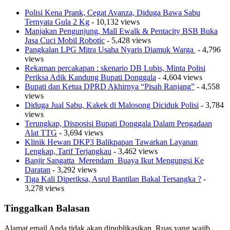
Polisi Kena Prank, Cegat Avanza, Diduga Bawa Sabu
Ternyata Gula 2 Kg
- 10,132 views
Manjakan Pengunjung, Mall Ewalk & Pentacity BSB Buka
Jasa Cuci Mobil Robotic
- 5,428 views
Pangkalan LPG Mitra Usaha Nyaris Diamuk Warga
- 4,796
views
Rekaman percakapan : skenario DB Lubis, Minta Polisi
Periksa Adik Kandung Bupati Donggala
- 4,604 views
Bupati dan Ketua DPRD Akhirnya “Pisah Ranjang”
- 4,558
views
Diduga Jual Sabu, Kakek di Malosong Diciduk Polisi
- 3,784
views
Terungkap, Disposisi Bupati Donggala Dalam Pengadaan
Alat TTG
- 3,694 views
Klinik Hewan DKP3 Balikpapan Tawarkan Layanan
Lengkap, Tarif Terjangkau
- 3,462 views
Banjir Sangatta Merendam Buaya Ikut Mengungsi Ke
Daratan
- 3,292 views
Tiga Kali Diperiksa, Asrul Bantilan Bakal Tersangka ?
-
3,278 views
Tinggalkan Balasan
Alamat email Anda tidak akan dipublikasikan.
Ruas yang wajib