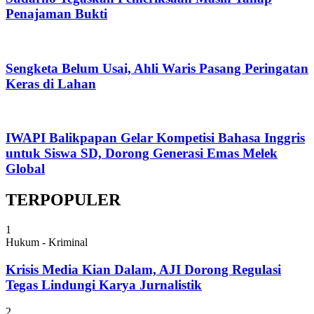
Penajaman Bukti
Sengketa Belum Usai, Ahli Waris Pasang Peringatan
Keras di Lahan
IWAPI Balikpapan Gelar Kompetisi Bahasa Inggris
untuk Siswa SD, Dorong Generasi Emas Melek
Global
TERPOPULER
1
Hukum - Kriminal
Krisis Media Kian Dalam, AJI Dorong Regulasi
Tegas Lindungi Karya Jurnalistik
2