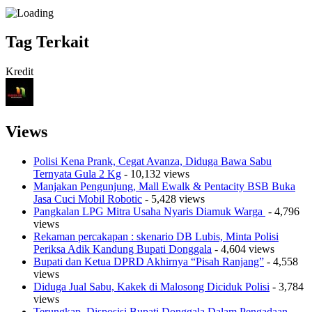
Tag Terkait
Kredit
Views
Polisi Kena Prank, Cegat Avanza, Diduga Bawa Sabu
Ternyata Gula 2 Kg
- 10,132 views
Manjakan Pengunjung, Mall Ewalk & Pentacity BSB Buka
Jasa Cuci Mobil Robotic
- 5,428 views
Pangkalan LPG Mitra Usaha Nyaris Diamuk Warga
- 4,796
views
Rekaman percakapan : skenario DB Lubis, Minta Polisi
Periksa Adik Kandung Bupati Donggala
- 4,604 views
Bupati dan Ketua DPRD Akhirnya “Pisah Ranjang”
- 4,558
views
Diduga Jual Sabu, Kakek di Malosong Diciduk Polisi
- 3,784
views
Terungkap, Disposisi Bupati Donggala Dalam Pengadaan