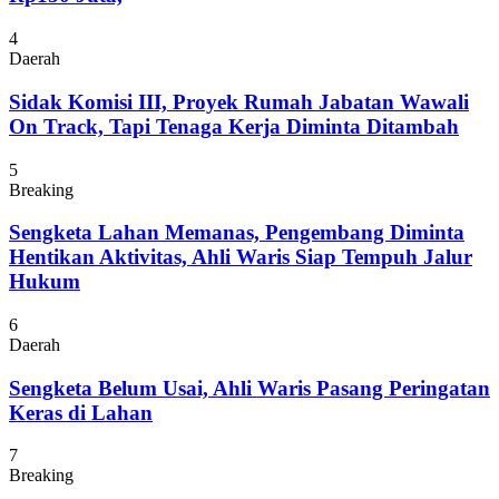
4
Daerah
Sidak Komisi III, Proyek Rumah Jabatan Wawali
On Track, Tapi Tenaga Kerja Diminta Ditambah
5
Breaking
Sengketa Lahan Memanas, Pengembang Diminta
Hentikan Aktivitas, Ahli Waris Siap Tempuh Jalur
Hukum
6
Daerah
Sengketa Belum Usai, Ahli Waris Pasang Peringatan
Keras di Lahan
7
Breaking