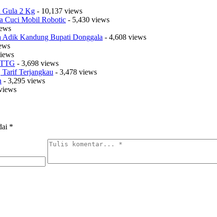
a Gula 2 Kg
- 10,137 views
a Cuci Mobil Robotic
- 5,430 views
iews
sa Adik Kandung Bupati Donggala
- 4,608 views
iews
views
t TTG
- 3,698 views
Tarif Terjangkau
- 3,478 views
n
- 3,295 views
views
dai
*