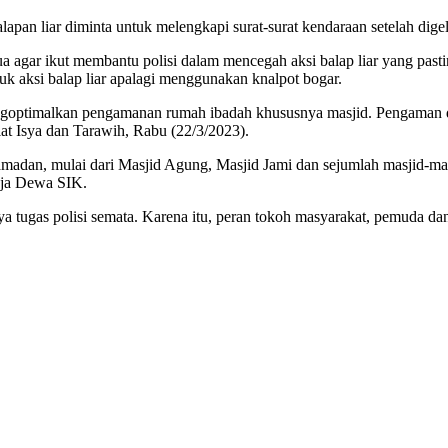
alapan liar diminta untuk melengkapi surat-surat kendaraan setelah dig
 agar ikut membantu polisi dalam mencegah aksi balap liar yang pastin
 aksi balap liar apalagi menggunakan knalpot bogar.
 mengoptimalkan pengamanan rumah ibadah khususnya masjid. Pengama
t Isya dan Tarawih, Rabu (22/3/2023).
adan, mulai dari Masjid Agung, Masjid Jami dan sejumlah masjid-masj
aja Dewa SIK.
 tugas polisi semata. Karena itu, peran tokoh masyarakat, pemuda da