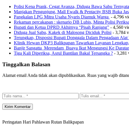
Polisi Kena Prank, Cegat Avanza, Diduga Bawa Sabu Ternyat
Manjakan Pengunjung, Mall Ewalk & Pentacity BSB Buka Jas
Pangkalan LPG Mitra Usaha Nyaris Diamuk Warga
- 4,796 v
Rekaman percakapan : skenario DB Lubis, Minta Polisi Perik
Bupati dan Ketua DPRD Akhirnya “Pisah Ranjang”
- 4,560 v
Diduga Jual Sabu, Kakek di Malosong Diciduk Polisi
- 3,784 
Terungkap, Disposisi Bupati Donggala Dalam Pengadaan Ala
Klinik Hewan DKP3 Balikpapan Tawarkan Layanan Lengkap, 
Banjir Sangatta Merendam Buaya Ikut Mengungsi Ke Darata
Tiga Kali Diperiksa, Asrul Bantilan Bakal Tersangka ?
- 3,281 
Tinggalkan Balasan
Alamat email Anda tidak akan dipublikasikan.
Ruas yang wajib ditan
Peringatan Hari Pahlawan Rutan Balikpapan