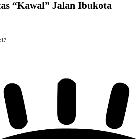
tas “Kawal” Jalan Ibukota
:17