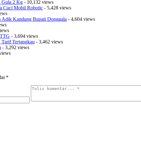
a Gula 2 Kg
- 10,132 views
a Cuci Mobil Robotic
- 5,428 views
iews
sa Adik Kandung Bupati Donggala
- 4,604 views
iews
views
t TTG
- 3,694 views
Tarif Terjangkau
- 3,462 views
n
- 3,292 views
views
dai
*