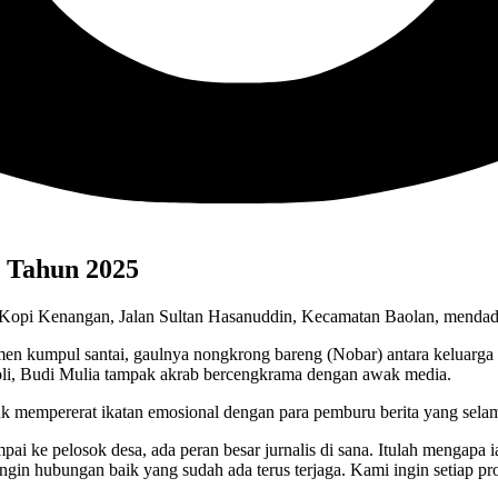
g Tahun 2025
 Kopi Kenangan, Jalan Sultan Hasanuddin, Kecamatan Baolan, mendadak
en kumpul santai, gaulnya nongkrong bareng (Nobar) antara keluarga be
oli, Budi Mulia tampak akrab bercengkrama dengan awak media.
k mempererat ikatan emosional dengan para pemburu berita yang selama
ai ke pelosok desa, ada peran besar jurnalis di sana. Itulah mengapa 
a ingin hubungan baik yang sudah ada terus terjaga. Kami ingin setiap p