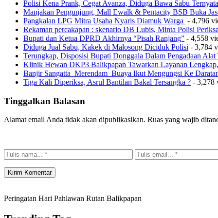
Polisi Kena Prank, Cegat Avanza, Diduga Bawa Sabu Ternyat
Manjakan Pengunjung, Mall Ewalk & Pentacity BSB Buka Jas
Pangkalan LPG Mitra Usaha Nyaris Diamuk Warga
- 4,796 v
Rekaman percakapan : skenario DB Lubis, Minta Polisi Perik
Bupati dan Ketua DPRD Akhirnya “Pisah Ranjang”
- 4,558 v
Diduga Jual Sabu, Kakek di Malosong Diciduk Polisi
- 3,784 
Terungkap, Disposisi Bupati Donggala Dalam Pengadaan Ala
Klinik Hewan DKP3 Balikpapan Tawarkan Layanan Lengkap, 
Banjir Sangatta Merendam Buaya Ikut Mengungsi Ke Darata
Tiga Kali Diperiksa, Asrul Bantilan Bakal Tersangka ?
- 3,278 
Tinggalkan Balasan
Alamat email Anda tidak akan dipublikasikan.
Ruas yang wajib ditan
Peringatan Hari Pahlawan Rutan Balikpapan