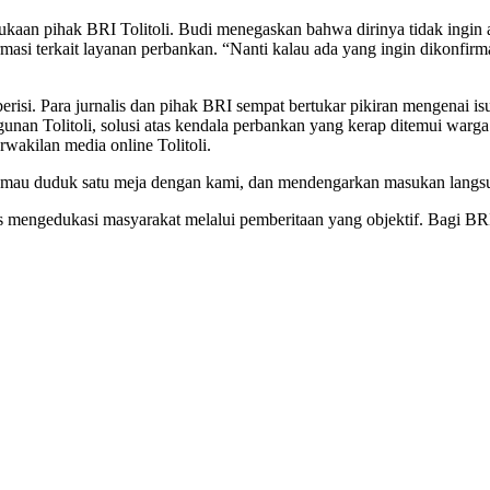
rbukaan pihak BRI Tolitoli. Budi menegaskan bahwa dirinya tidak ingi
si terkait layanan perbankan. “Nanti kalau ada yang ingin dikonfirma
berisi. Para jurnalis dan pihak BRI sempat bertukar pikiran mengenai is
olitoli, solusi atas kendala perbankan yang kerap ditemui warga di 
akilan media online Tolitoli.
 mau duduk satu meja dengan kami, dan mendengarkan masukan langsun
mengedukasi masyarakat melalui pemberitaan yang objektif. Bagi BRI To