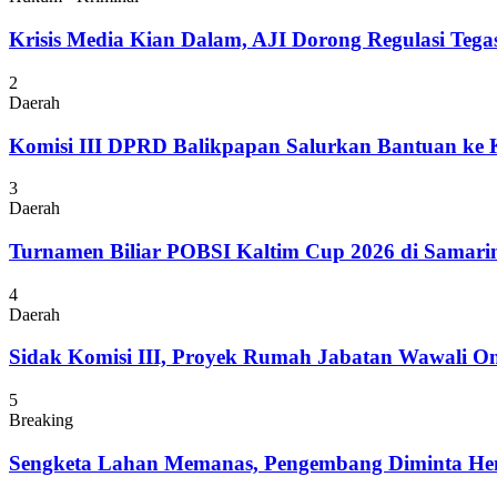
Krisis Media Kian Dalam, AJI Dorong Regulasi Tega
2
Daerah
Komisi III DPRD Balikpapan Salurkan Bantuan ke
3
Daerah
Turnamen Biliar POBSI Kaltim Cup 2026 di Samari
4
Daerah
Sidak Komisi III, Proyek Rumah Jabatan Wawali On
5
Breaking
Sengketa Lahan Memanas, Pengembang Diminta Hent