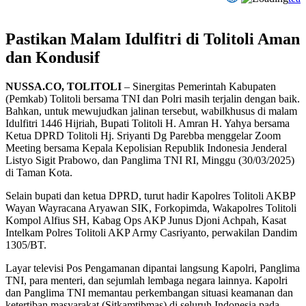
Pastikan Malam Idulfitri di Tolitoli Aman
dan Kondusif
NUSSA.CO, TOLITOLI
– Sinergitas Pemerintah Kabupaten
(Pemkab) Tolitoli bersama TNI dan Polri masih terjalin dengan baik.
Bahkan, untuk mewujudkan jalinan tersebut, wabilkhusus di malam
Idulfitri 1446 Hijriah, Bupati Tolitoli H. Amran H. Yahya bersama
Ketua DPRD Tolitoli Hj. Sriyanti Dg Parebba menggelar Zoom
Meeting bersama Kepala Kepolisian Republik Indonesia Jenderal
Listyo Sigit Prabowo, dan Panglima TNI RI, Minggu (30/03/2025)
di Taman Kota.
Selain bupati dan ketua DPRD, turut hadir Kapolres Tolitoli AKBP
Wayan Wayracana Aryawan SIK, Forkopimda, Wakapolres Tolitoli
Kompol Alfius SH, Kabag Ops AKP Junus Djoni Achpah, Kasat
Intelkam Polres Tolitoli AKP Army Casriyanto, perwakilan Dandim
1305/BT.
Layar televisi Pos Pengamanan dipantai langsung Kapolri, Panglima
TNI, para menteri, dan sejumlah lembaga negara lainnya. Kapolri
dan Panglima TNI memantau perkembangan situasi keamanan dan
ketertiban masyarakat (Sitkamtibmas) di seluruh Indonesia pada