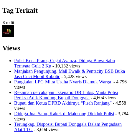
Tag Terkait
Kredit
Views
Polisi Kena Prank, Cegat Avanza, Diduga Bawa Sabu
Ternyata Gula 2 Kg
- 10,132 views
Manjakan Pengunjung, Mall Ewalk & Pentacity BSB Buka
Jasa Cuci Mobil Robotic
- 5,428 views
Pangkalan LPG Mitra Usaha Nyaris Diamuk Warga
- 4,796
views
Rekaman percakapan : skenario DB Lubis, Minta Polisi
Periksa Adik Kandung Bupati Donggala
- 4,604 views
Bupati dan Ketua DPRD Akhirnya “Pisah Ranjang”
- 4,558
views
Diduga Jual Sabu, Kakek di Malosong Diciduk Polisi
- 3,784
views
Terungkap, Disposisi Bupati Donggala Dalam Pengadaan
Alat TTG
- 3,694 views