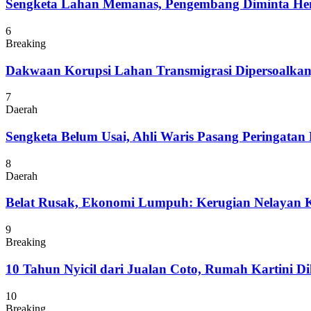
Sengketa Lahan Memanas, Pengembang Diminta Hent
6
Breaking
Dakwaan Korupsi Lahan Transmigrasi Dipersoalka
7
Daerah
Sengketa Belum Usai, Ahli Waris Pasang Peringatan
8
Daerah
Belat Rusak, Ekonomi Lumpuh: Kerugian Nelayan K
9
Breaking
10 Tahun Nyicil dari Jualan Coto, Rumah Kartini D
10
Breaking