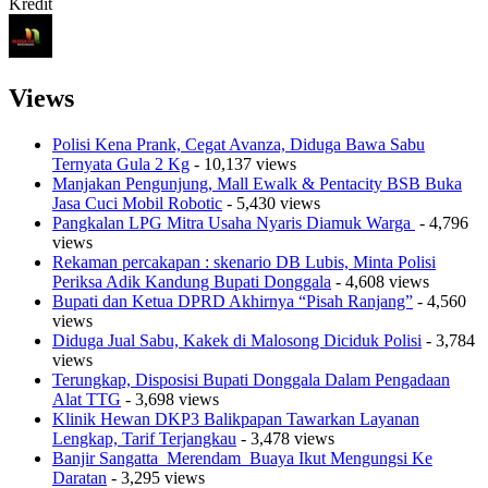
Kredit
Views
Polisi Kena Prank, Cegat Avanza, Diduga Bawa Sabu
Ternyata Gula 2 Kg
- 10,137 views
Manjakan Pengunjung, Mall Ewalk & Pentacity BSB Buka
Jasa Cuci Mobil Robotic
- 5,430 views
Pangkalan LPG Mitra Usaha Nyaris Diamuk Warga
- 4,796
views
Rekaman percakapan : skenario DB Lubis, Minta Polisi
Periksa Adik Kandung Bupati Donggala
- 4,608 views
Bupati dan Ketua DPRD Akhirnya “Pisah Ranjang”
- 4,560
views
Diduga Jual Sabu, Kakek di Malosong Diciduk Polisi
- 3,784
views
Terungkap, Disposisi Bupati Donggala Dalam Pengadaan
Alat TTG
- 3,698 views
Klinik Hewan DKP3 Balikpapan Tawarkan Layanan
Lengkap, Tarif Terjangkau
- 3,478 views
Banjir Sangatta Merendam Buaya Ikut Mengungsi Ke
Daratan
- 3,295 views