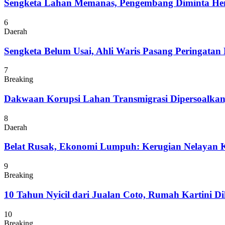
Sengketa Lahan Memanas, Pengembang Diminta Hent
6
Daerah
Sengketa Belum Usai, Ahli Waris Pasang Peringatan
7
Breaking
Dakwaan Korupsi Lahan Transmigrasi Dipersoalka
8
Daerah
Belat Rusak, Ekonomi Lumpuh: Kerugian Nelayan K
9
Breaking
10 Tahun Nyicil dari Jualan Coto, Rumah Kartini D
10
Breaking