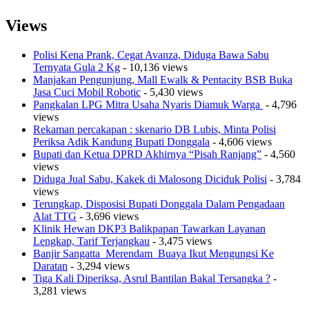
Views
Polisi Kena Prank, Cegat Avanza, Diduga Bawa Sabu
Ternyata Gula 2 Kg
- 10,136 views
Manjakan Pengunjung, Mall Ewalk & Pentacity BSB Buka
Jasa Cuci Mobil Robotic
- 5,430 views
Pangkalan LPG Mitra Usaha Nyaris Diamuk Warga
- 4,796
views
Rekaman percakapan : skenario DB Lubis, Minta Polisi
Periksa Adik Kandung Bupati Donggala
- 4,606 views
Bupati dan Ketua DPRD Akhirnya “Pisah Ranjang”
- 4,560
views
Diduga Jual Sabu, Kakek di Malosong Diciduk Polisi
- 3,784
views
Terungkap, Disposisi Bupati Donggala Dalam Pengadaan
Alat TTG
- 3,696 views
Klinik Hewan DKP3 Balikpapan Tawarkan Layanan
Lengkap, Tarif Terjangkau
- 3,475 views
Banjir Sangatta Merendam Buaya Ikut Mengungsi Ke
Daratan
- 3,294 views
Tiga Kali Diperiksa, Asrul Bantilan Bakal Tersangka ?
-
3,281 views