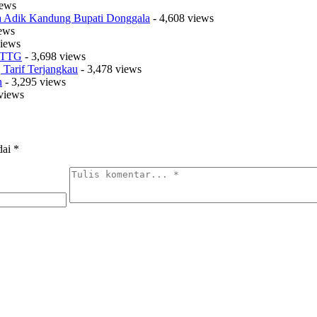
iews
sa Adik Kandung Bupati Donggala
- 4,608 views
iews
views
t TTG
- 3,698 views
Tarif Terjangkau
- 3,478 views
n
- 3,295 views
views
dai
*