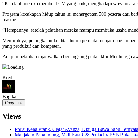
“Kita latih mereka membuat CV yang baik, menghadapi wawancara ker
Program kecakapan hidup tahun ini menargetkan 500 peserta dari ber
masing.
“Harapannya, setelah pelatihan mereka mampu membuka usaha mandiri
Menurutnya, peningkatan kualitas hidup pemuda menjadi bagian pent
yang produktif dan kompeten.
Adapun pelatihan dijadwalkan berlangsung pada akhir Mei hingga aw
Kredit
Bagikan
Copy Link
Views
Polisi Kena Prank, Cegat Avanza, Diduga Bawa Sabu Ternyat
Manjakan Pengunjung, Mall Ewalk & Pentacity BSB Buka Jas