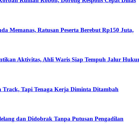
 Korban Rumah Roboh, Dorong Respons Cepat Dinas
nda Memanas, Ratusan Peserta Berebut Rp150 Juta,
ikan Aktivitas, Ahli Waris Siap Tempuh Jalur Huk
 Track, Tapi Tenaga Kerja Diminta Ditambah
ilelang dan Didobrak Tanpa Putusan Pengadilan