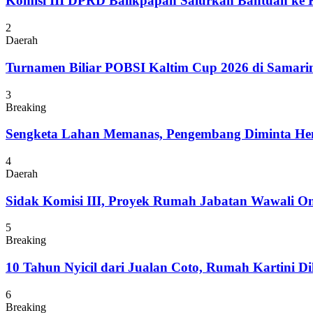
Komisi III DPRD Balikpapan Salurkan Bantuan ke
2
Daerah
Turnamen Biliar POBSI Kaltim Cup 2026 di Samari
3
Breaking
Sengketa Lahan Memanas, Pengembang Diminta Hent
4
Daerah
Sidak Komisi III, Proyek Rumah Jabatan Wawali On
5
Breaking
10 Tahun Nyicil dari Jualan Coto, Rumah Kartini D
6
Breaking