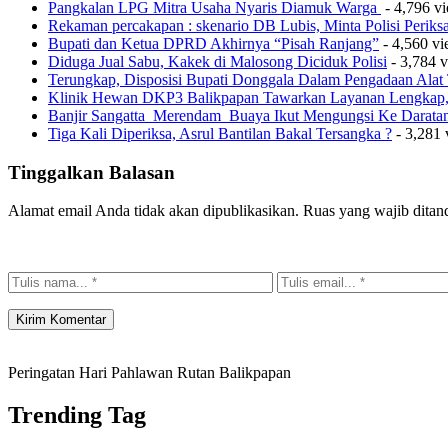
Pangkalan LPG Mitra Usaha Nyaris Diamuk Warga
- 4,796 v
Rekaman percakapan : skenario DB Lubis, Minta Polisi Perik
Bupati dan Ketua DPRD Akhirnya “Pisah Ranjang”
- 4,560 v
Diduga Jual Sabu, Kakek di Malosong Diciduk Polisi
- 3,784 
Terungkap, Disposisi Bupati Donggala Dalam Pengadaan Ala
Klinik Hewan DKP3 Balikpapan Tawarkan Layanan Lengkap, 
Banjir Sangatta Merendam Buaya Ikut Mengungsi Ke Darata
Tiga Kali Diperiksa, Asrul Bantilan Bakal Tersangka ?
- 3,281 
Tinggalkan Balasan
Alamat email Anda tidak akan dipublikasikan.
Ruas yang wajib ditan
Peringatan Hari Pahlawan Rutan Balikpapan
Trending Tag