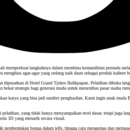
i memperkuat langkahnya dalam membina kemandirian pemuda melalui 
 menghias agar-agar yang sedang naik daun sebagai produk kuliner bern
 dan dipusatkan di Hotel Grand Tjokro Balikpapan. Pelatihan dibuka l
kan bekal strategis bagi generasi muda untuk menembus pasar usaha ruma
takan karya yang bisa jadi sumber penghasilan. Kami ingin anak muda 
i pelatihan, yang tidak hanya menyampaikan teori dasar, tetapi juga l
ola 3D yang menarik secara visual.
ik pembentukan bunga dalam jelly, hingga cara mengemas dan memasarka