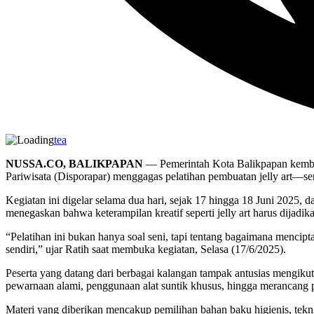
tea
NUSSA.CO, BALIKPAPAN
— Pemerintah Kota Balikpapan kembal
Pariwisata (Disporapar) menggagas pelatihan pembuatan jelly art—seni
Kegiatan ini digelar selama dua hari, sejak 17 hingga 18 Juni 2025,
menegaskan bahwa keterampilan kreatif seperti jelly art harus dijadi
“Pelatihan ini bukan hanya soal seni, tapi tentang bagaimana mencip
sendiri,” ujar Ratih saat membuka kegiatan, Selasa (17/6/2025).
Peserta yang datang dari berbagai kalangan tampak antusias mengikut
pewarnaan alami, penggunaan alat suntik khusus, hingga merancang p
Materi yang diberikan mencakup pemilihan bahan baku higienis, tekn