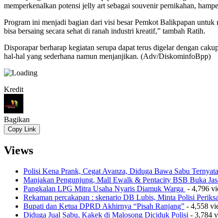
memperkenalkan potensi jelly art sebagai souvenir pernikahan, ham
Program ini menjadi bagian dari visi besar Pemkot Balikpapan untuk 
bisa bersaing secara sehat di ranah industri kreatif,” tambah Ratih.
Disporapar berharap kegiatan serupa dapat terus digelar dengan ca
hal-hal yang sederhana namun menjanjikan. (Adv/DiskominfoBpp)
Kredit
Bagikan
Copy Link
Views
Polisi Kena Prank, Cegat Avanza, Diduga Bawa Sabu Ternyat
Manjakan Pengunjung, Mall Ewalk & Pentacity BSB Buka Jas
Pangkalan LPG Mitra Usaha Nyaris Diamuk Warga
- 4,796 v
Rekaman percakapan : skenario DB Lubis, Minta Polisi Perik
Bupati dan Ketua DPRD Akhirnya “Pisah Ranjang”
- 4,558 v
Diduga Jual Sabu, Kakek di Malosong Diciduk Polisi
- 3,784 