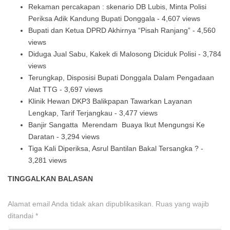
Rekaman percakapan : skenario DB Lubis, Minta Polisi
Periksa Adik Kandung Bupati Donggala
- 4,607 views
Bupati dan Ketua DPRD Akhirnya “Pisah Ranjang”
- 4,560
views
Diduga Jual Sabu, Kakek di Malosong Diciduk Polisi
- 3,784
views
Terungkap, Disposisi Bupati Donggala Dalam Pengadaan
Alat TTG
- 3,697 views
Klinik Hewan DKP3 Balikpapan Tawarkan Layanan
Lengkap, Tarif Terjangkau
- 3,477 views
Banjir Sangatta Merendam Buaya Ikut Mengungsi Ke
Daratan
- 3,294 views
Tiga Kali Diperiksa, Asrul Bantilan Bakal Tersangka ?
-
3,281 views
TINGGALKAN BALASAN
Alamat email Anda tidak akan dipublikasikan.
Ruas yang wajib
ditandai
*