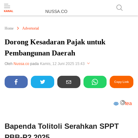
NUSSA.CO
Berita & Informasi Nusantara
Home
Advertorial
Dorong Kesadaran Pajak untuk
Pembangunan Daerah
Perbesar
Oleh
Nussa.co
pada
Kamis, 12 Juni 2025 15:43
Copy Link
tea
Bapenda Tolitoli Serahkan SPPT
PBB-P2 2025