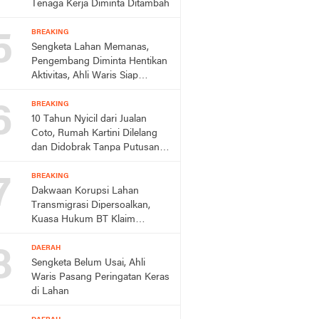
Tenaga Kerja Diminta Ditambah
5
BREAKING
Sengketa Lahan Memanas,
Pengembang Diminta Hentikan
Aktivitas, Ahli Waris Siap
Tempuh Jalur Hukum
6
BREAKING
10 Tahun Nyicil dari Jualan
Coto, Rumah Kartini Dilelang
dan Didobrak Tanpa Putusan
Pengadilan
7
BREAKING
Dakwaan Korupsi Lahan
Transmigrasi Dipersoalkan,
Kuasa Hukum BT Klaim
Perkara Sudah Kedaluwarsa
8
DAERAH
Sengketa Belum Usai, Ahli
Waris Pasang Peringatan Keras
di Lahan