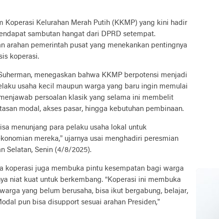
Koperasi Kelurahan Merah Putih (KKMP) yang kini hadir
mendapat sambutan hangat dari DPRD setempat.
an arahan pemerintah pusat yang menekankan pentingnya
is koperasi.
 Suherman, menegaskan bahwa KKMP berpotensi menjadi
elaku usaha kecil maupun warga yang baru ingin memulai
 menjawab persoalan klasik yang selama ini membelit
batasan modal, akses pasar, hingga kebutuhan pembinaan.
bisa menunjang para pelaku usaha lokal untuk
konomian mereka,” ujarnya usai menghadiri peresmian
 Selatan, Senin (4/8/2025).
a koperasi juga membuka pintu kesempatan bagi warga
nya niat kuat untuk berkembang. “Koperasi ini membuka
 warga yang belum berusaha, bisa ikut bergabung, belajar,
dal pun bisa disupport sesuai arahan Presiden,”