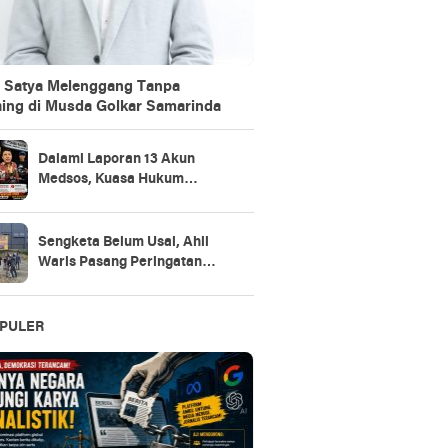
 Satya Melenggang Tanpa
ing di Musda Golkar Samarinda
Dalami Laporan 13 Akun
Medsos, Kuasa Hukum
Sudarno Tegaskan
Pemeriksaan Masih Tahap
Penajaman Bukti
Sengketa Belum Usai, Ahli
Waris Pasang Peringatan
Keras di Lahan
PULER