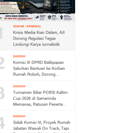
1
HUKUM - KRIMINAL
Krisis Media Kian Dalam, AJI
Dorong Regulasi Tegas
Lindungi Karya Jurnalistik
2
DAERAH
Komisi III DPRD Balikpapan
Salurkan Bantuan ke Korban
Rumah Roboh, Dorong
Respons Cepat Dinas
3
DAERAH
Turnamen Biliar POBSI Kaltim
Cup 2026 di Samarinda
Memanas, Ratusan Peserta
Berebut Rp150 Juta,
4
DAERAH
Sidak Komisi III, Proyek Rumah
Jabatan Wawali On Track, Tapi