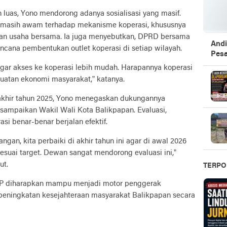
h luas, Yono mendorong adanya sosialisasi yang masif.
 masih awam terhadap mekanisme koperasi, khususnya
aan usaha bersama. Ia juga menyebutkan, DPRD bersama
Andi
cana pembentukan outlet koperasi di setiap wilayah.
Pesa
h agar akses ke koperasi lebih mudah. Harapannya koperasi
uatan ekonomi masyarakat,” katanya.
akhir tahun 2025, Yono menegaskan dukungannya
sampaikan Wakil Wali Kota Balikpapan. Evaluasi,
si benar-benar berjalan efektif.
angan, kita perbaiki di akhir tahun ini agar di awal 2026
esuai target. Dewan sangat mendorong evaluasi ini,”
ut.
TERPO
 diharapkan mampu menjadi motor penggerak
 peningkatan kesejahteraan masyarakat Balikpapan secara