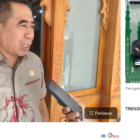
Peringat
TREND
Perbesar
tea