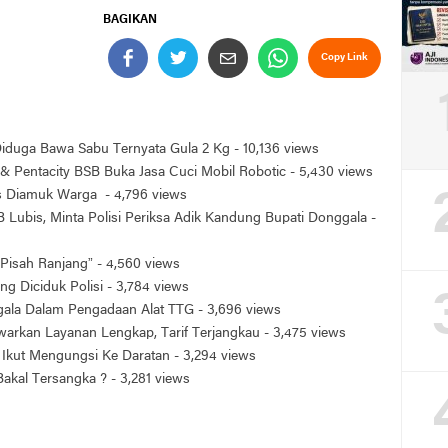
BAGIKAN
Copy Link
 Diduga Bawa Sabu Ternyata Gula 2 Kg
- 10,136 views
& Pentacity BSB Buka Jasa Cuci Mobil Robotic
- 5,430 views
is Diamuk Warga
- 4,796 views
 Lubis, Minta Polisi Periksa Adik Kandung Bupati Donggala
-
Pisah Ranjang”
- 4,560 views
ng Diciduk Polisi
- 3,784 views
ggala Dalam Pengadaan Alat TTG
- 3,696 views
arkan Layanan Lengkap, Tarif Terjangkau
- 3,475 views
Ikut Mengungsi Ke Daratan
- 3,294 views
 Bakal Tersangka ?
- 3,281 views