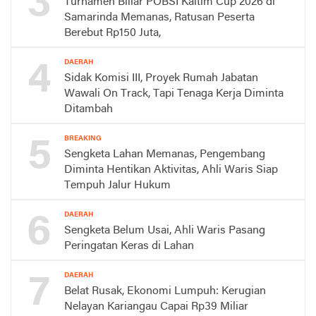
3
Turnamen Biliar POBSI Kaltim Cup 2026 di
Samarinda Memanas, Ratusan Peserta
Berebut Rp150 Juta,
4
DAERAH
Sidak Komisi III, Proyek Rumah Jabatan
Wawali On Track, Tapi Tenaga Kerja Diminta
Ditambah
5
BREAKING
Sengketa Lahan Memanas, Pengembang
Diminta Hentikan Aktivitas, Ahli Waris Siap
Tempuh Jalur Hukum
6
DAERAH
Sengketa Belum Usai, Ahli Waris Pasang
Peringatan Keras di Lahan
7
DAERAH
Belat Rusak, Ekonomi Lumpuh: Kerugian
Nelayan Kariangau Capai Rp39 Miliar