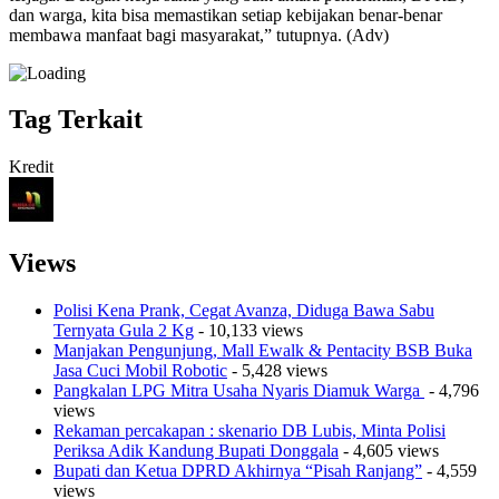
dan warga, kita bisa memastikan setiap kebijakan benar-benar
membawa manfaat bagi masyarakat,” tutupnya. (Adv)
Tag Terkait
Kredit
Views
Polisi Kena Prank, Cegat Avanza, Diduga Bawa Sabu
Ternyata Gula 2 Kg
- 10,133 views
Manjakan Pengunjung, Mall Ewalk & Pentacity BSB Buka
Jasa Cuci Mobil Robotic
- 5,428 views
Pangkalan LPG Mitra Usaha Nyaris Diamuk Warga
- 4,796
views
Rekaman percakapan : skenario DB Lubis, Minta Polisi
Periksa Adik Kandung Bupati Donggala
- 4,605 views
Bupati dan Ketua DPRD Akhirnya “Pisah Ranjang”
- 4,559
views