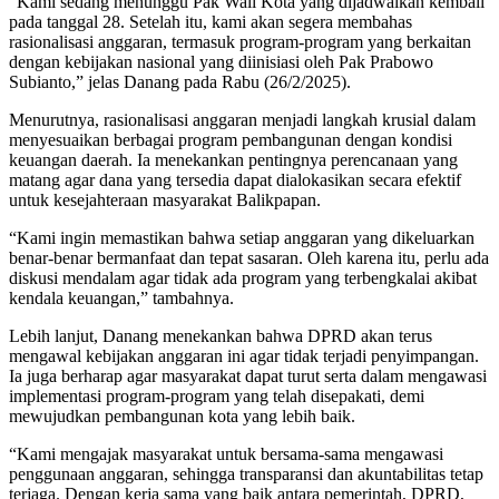
“Kami sedang menunggu Pak Wali Kota yang dijadwalkan kembali
pada tanggal 28. Setelah itu, kami akan segera membahas
rasionalisasi anggaran, termasuk program-program yang berkaitan
dengan kebijakan nasional yang diinisiasi oleh Pak Prabowo
Subianto,” jelas Danang pada Rabu (26/2/2025).
Menurutnya, rasionalisasi anggaran menjadi langkah krusial dalam
menyesuaikan berbagai program pembangunan dengan kondisi
keuangan daerah. Ia menekankan pentingnya perencanaan yang
matang agar dana yang tersedia dapat dialokasikan secara efektif
untuk kesejahteraan masyarakat Balikpapan.
“Kami ingin memastikan bahwa setiap anggaran yang dikeluarkan
benar-benar bermanfaat dan tepat sasaran. Oleh karena itu, perlu ada
diskusi mendalam agar tidak ada program yang terbengkalai akibat
kendala keuangan,” tambahnya.
Lebih lanjut, Danang menekankan bahwa DPRD akan terus
mengawal kebijakan anggaran ini agar tidak terjadi penyimpangan.
Ia juga berharap agar masyarakat dapat turut serta dalam mengawasi
implementasi program-program yang telah disepakati, demi
mewujudkan pembangunan kota yang lebih baik.
“Kami mengajak masyarakat untuk bersama-sama mengawasi
penggunaan anggaran, sehingga transparansi dan akuntabilitas tetap
terjaga. Dengan kerja sama yang baik antara pemerintah, DPRD,