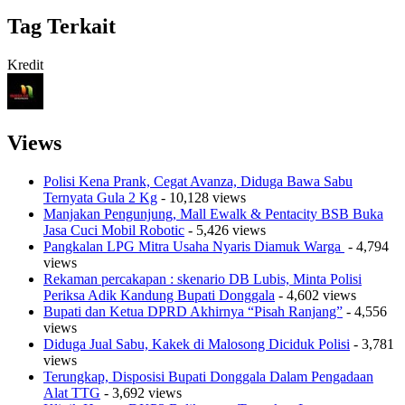
Tag Terkait
Kredit
Views
Polisi Kena Prank, Cegat Avanza, Diduga Bawa Sabu
Ternyata Gula 2 Kg
- 10,128 views
Manjakan Pengunjung, Mall Ewalk & Pentacity BSB Buka
Jasa Cuci Mobil Robotic
- 5,426 views
Pangkalan LPG Mitra Usaha Nyaris Diamuk Warga
- 4,794
views
Rekaman percakapan : skenario DB Lubis, Minta Polisi
Periksa Adik Kandung Bupati Donggala
- 4,602 views
Bupati dan Ketua DPRD Akhirnya “Pisah Ranjang”
- 4,556
views
Diduga Jual Sabu, Kakek di Malosong Diciduk Polisi
- 3,781
views
Terungkap, Disposisi Bupati Donggala Dalam Pengadaan
Alat TTG
- 3,692 views