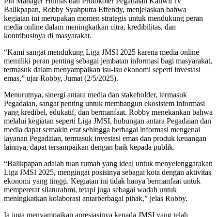
Plh Manager Humas dan Protokoler Pegadaian Kanwil IV
Balikpapan, Robby Syahputra Effendy, menjelaskan bahwa
kegiatan ini merupakan momen strategis untuk mendukung peran
media online dalam meningkatkan citra, kredibilitas, dan
kontribusinya di masyarakat.
“Kami sangat mendukung Liga JMSI 2025 karena media online
memiliki peran penting sebagai jembatan informasi bagi masyarakat,
termasuk dalam menyampaikan isu-isu ekonomi seperti investasi
emas,” ujar Robby, Jumat (2/5/2025).
Menurutnya, sinergi antara media dan stakeholder, termasuk
Pegadaian, sangat penting untuk membangun ekosistem informasi
yang kredibel, edukatif, dan bermanfaat. Robby menekankan bahwa
melalui kegiatan seperti Liga JMSI, hubungan antara Pegadaian dan
media dapat semakin erat sehingga berbagai informasi mengenai
layanan Pegadaian, termasuk investasi emas dan produk keuangan
lainnya, dapat tersampaikan dengan baik kepada publik.
“Balikpapan adalah tuan rumah yang ideal untuk menyelenggarakan
Liga JMSI 2025, mengingat posisinya sebagai kota dengan aktivitas
ekonomi yang tinggi. Kegiatan ini tidak hanya bermanfaat untuk
mempererat silaturahmi, tetapi juga sebagai wadah untuk
meningkatkan kolaborasi antarberbagai pihak,” jelas Robby.
Ia juga menyampaikan apresiasinya kepada JMSI yang telah