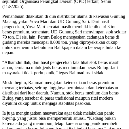
sejumlah Organisasi Perangkat Daerah (OPD) terkait, Senin
(11/8/2025).
Pemantauan dilakukan di dua distributor utama di kawasan Gunung
Malang, yakni Yova Mart dan UD Gunung Sari. Dari hasil
pengecekan, Yova Mart tercatat masih memiliki lebih dari 3 ton
beras premium, sementara UD Gunung Sari menyimpan stok sekitar
70 ton. Di sisi lain, Perum Bulog menegaskan cadangan beras di
gudang mereka mencapai 8.000 ton, yang diproyeksikan cukup
untuk memenuhi kebutuhan Balikpapan dalam beberapa bulan ke
depan.
“Alhamdulillah, dari hasil pengecekan kita lihat stok beras masih
aman, terutama untuk jenis beras medium dan beras Bulog. Jadi
masyarakat tidak perlu panik,” tegas Rahmad usai sidak.
Meski begitu, Rahmad mengakui ketersediaan beras premium
memang terbatas, seiring tingginya permintaan dan keterbatasan
distribusi dari luar daerah. Namun, stok beras medium dan beras
Bulog yang tersebar di pasar tradisional maupun ritel modern
diyakini cukup untuk menjaga stabilitas pasokan.
Ia juga mengingatkan masyarakat agar tidak melakukan panic
buying, yang justru bisa memperburuk situasi. “Kadang bukan
karena ada yang menimbun, tetapi karena orang panik membeli
dalam jumlah besar. Ini yang harus kita hindari bersama,” ujarnya.