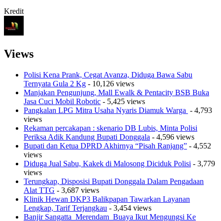
Kredit
Views
Polisi Kena Prank, Cegat Avanza, Diduga Bawa Sabu
Ternyata Gula 2 Kg
- 10,126 views
Manjakan Pengunjung, Mall Ewalk & Pentacity BSB Buka
Jasa Cuci Mobil Robotic
- 5,425 views
Pangkalan LPG Mitra Usaha Nyaris Diamuk Warga
- 4,793
views
Rekaman percakapan : skenario DB Lubis, Minta Polisi
Periksa Adik Kandung Bupati Donggala
- 4,596 views
Bupati dan Ketua DPRD Akhirnya “Pisah Ranjang”
- 4,552
views
Diduga Jual Sabu, Kakek di Malosong Diciduk Polisi
- 3,779
views
Terungkap, Disposisi Bupati Donggala Dalam Pengadaan
Alat TTG
- 3,687 views
Klinik Hewan DKP3 Balikpapan Tawarkan Layanan
Lengkap, Tarif Terjangkau
- 3,454 views
Banjir Sangatta Merendam Buaya Ikut Mengungsi Ke