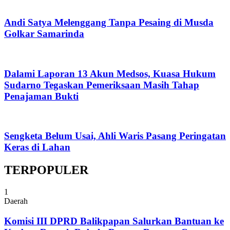
Andi Satya Melenggang Tanpa Pesaing di Musda
Golkar Samarinda
Dalami Laporan 13 Akun Medsos, Kuasa Hukum
Sudarno Tegaskan Pemeriksaan Masih Tahap
Penajaman Bukti
Sengketa Belum Usai, Ahli Waris Pasang Peringatan
Keras di Lahan
TERPOPULER
1
Daerah
Komisi III DPRD Balikpapan Salurkan Bantuan ke