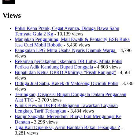
Views
Polisi Kena Prank, Cegat Avanza, Diduga Bawa Sabu
Ternyata Gula 2 Kg
- 10,139 views
Manjakan Pengunjung, Mall Ewalk & Pentacity BSB Buka
Jasa Cuci Mobil Robotic
- 5,430 views
Pangkalan LPG Mitra Usaha Nyaris Diamuk Warga
- 4,796
views
Rekaman percakapan : skenario DB Lubis, Minta Polisi
Periksa Adik Kandung Bupati Donggala
- 4,608 views
Bupati dan Ketua DPRD Akhirnya “Pisah Ranjang”
- 4,561
views
Diduga Jual Sabu, Kakek di Malosong Diciduk Polisi
- 3,786
views
Terungkap, Disposisi Bupati Donggala Dalam Pengadaan
Alat TTG
- 3,700 views
Klinik Hewan DKP3 Balikpapan Tawarkan Layanan
Lengkap, Tarif Terjangkau
- 3,484 views
Banjir Sangatta Merendam Buaya Ikut Mengungsi Ke
Daratan
- 3,296 views
Tiga Kali Diperiksa, Asrul Bantilan Bakal Tersangka ?
-
3,281 views