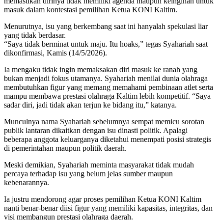
memastikan dirinya tidak memiliki agenda maupun keinginan untuk
masuk dalam kontestasi pemilihan Ketua KONI Kaltim.
Menurutnya, isu yang berkembang saat ini hanyalah spekulasi liar
yang tidak berdasar.
“Saya tidak berminat untuk maju. Itu hoaks,” tegas Syahariah saat
dikonfirmasi, Kamis (14/5/2026).
Ia mengaku tidak ingin memaksakan diri masuk ke ranah yang
bukan menjadi fokus utamanya. Syahariah menilai dunia olahraga
membutuhkan figur yang memang memahami pembinaan atlet serta
mampu membawa prestasi olahraga Kaltim lebih kompetitif. “Saya
sadar diri, jadi tidak akan terjun ke bidang itu,” katanya.
Munculnya nama Syahariah sebelumnya sempat memicu sorotan
publik lantaran dikaitkan dengan isu dinasti politik. Apalagi
beberapa anggota keluarganya diketahui menempati posisi strategis
di pemerintahan maupun politik daerah.
Meski demikian, Syahariah meminta masyarakat tidak mudah
percaya terhadap isu yang belum jelas sumber maupun
kebenarannya.
Ia justru mendorong agar proses pemilihan Ketua KONI Kaltim
nanti benar-benar diisi figur yang memiliki kapasitas, integritas, dan
visi membangun prestasi olahraga daerah.