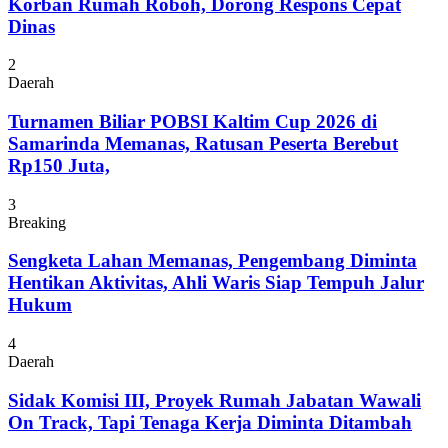
Korban Rumah Roboh, Dorong Respons Cepat
Dinas
2
Daerah
Turnamen Biliar POBSI Kaltim Cup 2026 di
Samarinda Memanas, Ratusan Peserta Berebut
Rp150 Juta,
3
Breaking
Sengketa Lahan Memanas, Pengembang Diminta
Hentikan Aktivitas, Ahli Waris Siap Tempuh Jalur
Hukum
4
Daerah
Sidak Komisi III, Proyek Rumah Jabatan Wawali
On Track, Tapi Tenaga Kerja Diminta Ditambah