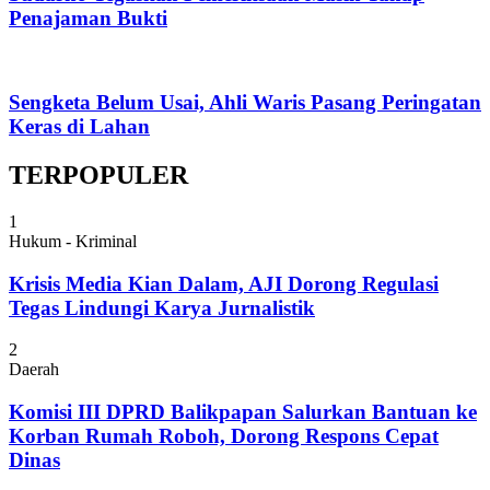
Penajaman Bukti
Sengketa Belum Usai, Ahli Waris Pasang Peringatan
Keras di Lahan
TERPOPULER
1
Hukum - Kriminal
Krisis Media Kian Dalam, AJI Dorong Regulasi
Tegas Lindungi Karya Jurnalistik
2
Daerah
Komisi III DPRD Balikpapan Salurkan Bantuan ke
Korban Rumah Roboh, Dorong Respons Cepat
Dinas