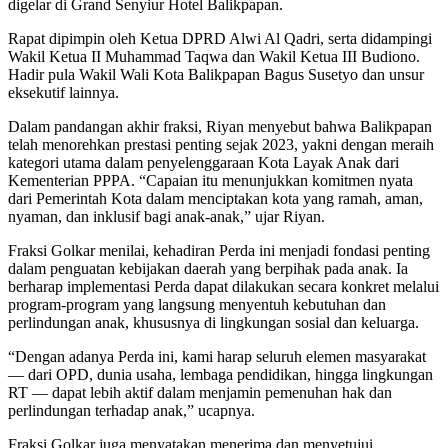
digelar di Grand Senyiur Hotel Balikpapan.
Rapat dipimpin oleh Ketua DPRD Alwi Al Qadri, serta didampingi
Wakil Ketua II Muhammad Taqwa dan Wakil Ketua III Budiono.
Hadir pula Wakil Wali Kota Balikpapan Bagus Susetyo dan unsur
eksekutif lainnya.
Dalam pandangan akhir fraksi, Riyan menyebut bahwa Balikpapan
telah menorehkan prestasi penting sejak 2023, yakni dengan meraih
kategori utama dalam penyelenggaraan Kota Layak Anak dari
Kementerian PPPA. “Capaian itu menunjukkan komitmen nyata
dari Pemerintah Kota dalam menciptakan kota yang ramah, aman,
nyaman, dan inklusif bagi anak-anak,” ujar Riyan.
Fraksi Golkar menilai, kehadiran Perda ini menjadi fondasi penting
dalam penguatan kebijakan daerah yang berpihak pada anak. Ia
berharap implementasi Perda dapat dilakukan secara konkret melalui
program-program yang langsung menyentuh kebutuhan dan
perlindungan anak, khususnya di lingkungan sosial dan keluarga.
“Dengan adanya Perda ini, kami harap seluruh elemen masyarakat
— dari OPD, dunia usaha, lembaga pendidikan, hingga lingkungan
RT — dapat lebih aktif dalam menjamin pemenuhan hak dan
perlindungan terhadap anak,” ucapnya.
Fraksi Golkar juga menyatakan menerima dan menyetujui