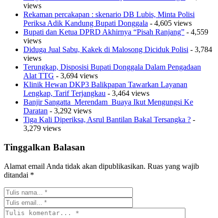
views
Rekaman percakapan : skenario DB Lubis, Minta Polisi
Periksa Adik Kandung Bupati Donggala
- 4,605 views
Bupati dan Ketua DPRD Akhirnya “Pisah Ranjang”
- 4,559
views
Diduga Jual Sabu, Kakek di Malosong Diciduk Polisi
- 3,784
views
Terungkap, Disposisi Bupati Donggala Dalam Pengadaan
Alat TTG
- 3,694 views
Klinik Hewan DKP3 Balikpapan Tawarkan Layanan
Lengkap, Tarif Terjangkau
- 3,464 views
Banjir Sangatta Merendam Buaya Ikut Mengungsi Ke
Daratan
- 3,292 views
Tiga Kali Diperiksa, Asrul Bantilan Bakal Tersangka ?
-
3,279 views
Tinggalkan Balasan
Alamat email Anda tidak akan dipublikasikan.
Ruas yang wajib
ditandai
*