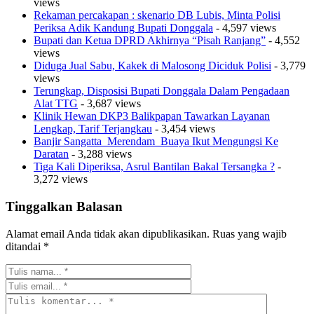
views
Rekaman percakapan : skenario DB Lubis, Minta Polisi
Periksa Adik Kandung Bupati Donggala
- 4,597 views
Bupati dan Ketua DPRD Akhirnya “Pisah Ranjang”
- 4,552
views
Diduga Jual Sabu, Kakek di Malosong Diciduk Polisi
- 3,779
views
Terungkap, Disposisi Bupati Donggala Dalam Pengadaan
Alat TTG
- 3,687 views
Klinik Hewan DKP3 Balikpapan Tawarkan Layanan
Lengkap, Tarif Terjangkau
- 3,454 views
Banjir Sangatta Merendam Buaya Ikut Mengungsi Ke
Daratan
- 3,288 views
Tiga Kali Diperiksa, Asrul Bantilan Bakal Tersangka ?
-
3,272 views
Tinggalkan Balasan
Alamat email Anda tidak akan dipublikasikan.
Ruas yang wajib
ditandai
*