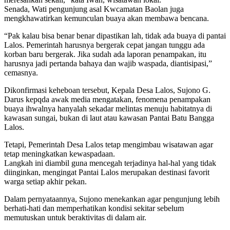
Senada, Wati pengunjung asal Kwcamatan Baolan juga
mengkhawatirkan kemunculan buaya akan membawa bencana.
“Pak kalau bisa benar benar dipastikan lah, tidak ada buaya di pantai
Lalos. Pemerintah harusnya bergerak cepat jangan tunggu ada
korban baru bergerak. Jika sudah ada laporan penampakan, itu
harusnya jadi pertanda bahaya dan wajib waspada, diantisipasi,”
cemasnya.
Dikonfirmasi keheboan tersebut, Kepala Desa Lalos, Sujono G.
Darus kepqda awak media mengatakan, fenomena penampakan
buaya ihwalnya hanyalah sekadar melintas menuju habitatnya di
kawasan sungai, bukan di laut atau kawasan Pantai Batu Bangga
Lalos.
Tetapi, Pemerintah Desa Lalos tetap mengimbau wisatawan agar
tetap meningkatkan kewaspadaan.
Langkah ini diambil guna mencegah terjadinya hal-hal yang tidak
diinginkan, mengingat Pantai Lalos merupakan destinasi favorit
warga setiap akhir pekan.
Dalam pernyataannya, Sujono menekankan agar pengunjung lebih
berhati-hati dan memperhatikan kondisi sekitar sebelum
memutuskan untuk beraktivitas di dalam air.