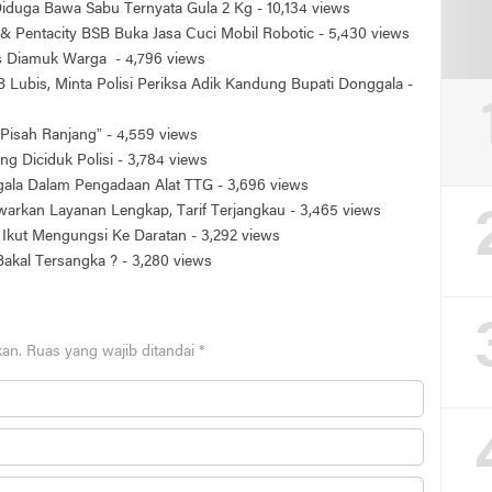
 Diduga Bawa Sabu Ternyata Gula 2 Kg
- 10,134 views
& Pentacity BSB Buka Jasa Cuci Mobil Robotic
- 5,430 views
is Diamuk Warga
- 4,796 views
 Lubis, Minta Polisi Periksa Adik Kandung Bupati Donggala
-
Pisah Ranjang”
- 4,559 views
ng Diciduk Polisi
- 3,784 views
ggala Dalam Pengadaan Alat TTG
- 3,696 views
arkan Layanan Lengkap, Tarif Terjangkau
- 3,465 views
Ikut Mengungsi Ke Daratan
- 3,292 views
 Bakal Tersangka ?
- 3,280 views
kan.
Ruas yang wajib ditandai
*