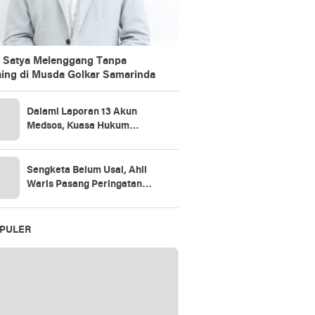
 Satya Melenggang Tanpa
ing di Musda Golkar Samarinda
Dalami Laporan 13 Akun
Medsos, Kuasa Hukum
Sudarno Tegaskan
Pemeriksaan Masih Tahap
Penajaman Bukti
Sengketa Belum Usai, Ahli
Waris Pasang Peringatan
Keras di Lahan
PULER