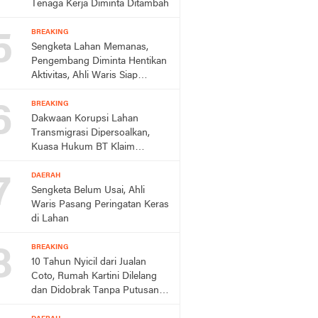
Tenaga Kerja Diminta Ditambah
5
BREAKING
Sengketa Lahan Memanas,
Pengembang Diminta Hentikan
Aktivitas, Ahli Waris Siap
Tempuh Jalur Hukum
6
BREAKING
Dakwaan Korupsi Lahan
Transmigrasi Dipersoalkan,
Kuasa Hukum BT Klaim
Perkara Sudah Kedaluwarsa
7
DAERAH
Sengketa Belum Usai, Ahli
Waris Pasang Peringatan Keras
di Lahan
8
BREAKING
10 Tahun Nyicil dari Jualan
Coto, Rumah Kartini Dilelang
dan Didobrak Tanpa Putusan
Pengadilan