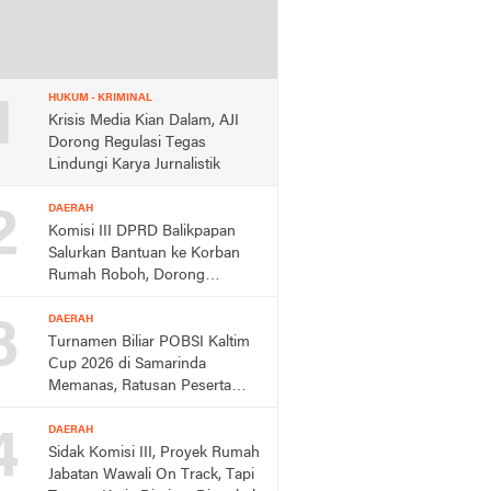
1
HUKUM - KRIMINAL
Krisis Media Kian Dalam, AJI
Dorong Regulasi Tegas
Lindungi Karya Jurnalistik
2
DAERAH
Komisi III DPRD Balikpapan
Salurkan Bantuan ke Korban
Rumah Roboh, Dorong
Respons Cepat Dinas
3
DAERAH
Turnamen Biliar POBSI Kaltim
Cup 2026 di Samarinda
Memanas, Ratusan Peserta
Berebut Rp150 Juta,
4
DAERAH
Sidak Komisi III, Proyek Rumah
Jabatan Wawali On Track, Tapi