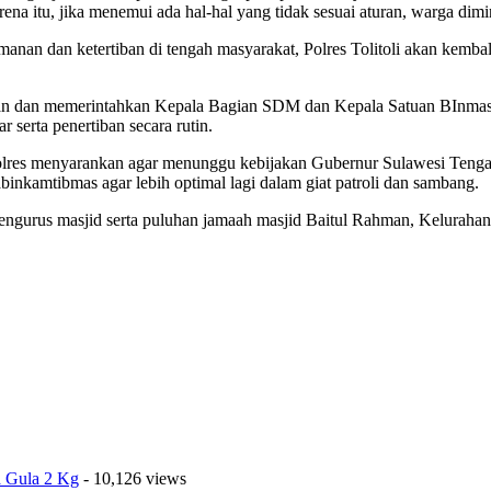
a itu, jika menemui ada hal-hal yang tidak sesuai aturan, warga dimi
an dan ketertiban di tengah masyarakat, Polres Tolitoli akan kemba
gaskan dan memerintahkan Kepala Bagian SDM dan Kepala Satuan BInm
 serta penertiban secara rutin.
lres menyarankan agar menunggu kebijakan Gubernur Sulawesi Tengah.
nkamtibmas agar lebih optimal lagi dalam giat patroli dan sambang.
pengurus masjid serta puluhan jamaah masjid Baitul Rahman, Keluraha
a Gula 2 Kg
- 10,126 views