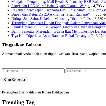
Manjakan Pengunjung, Mall Ewalk & Pentacity BSB Buka Jas
Pangkalan LPG Mitra Usaha Nyaris Diamuk Warga
- 4,793 v
Rekaman percakapan : skenario DB Lubis, Minta Polisi Perik
Bupati dan Ketua DPRD Akhirnya “Pisah Ranjang”
- 4,555 v
Diduga Jual Sabu, Kakek di Malosong Diciduk Polisi
- 3,780 
Terungkap, Disposisi Bupati Donggala Dalam Pengadaan Ala
Klinik Hewan DKP3 Balikpapan Tawarkan Layanan Lengkap, 
Banjir Sangatta Merendam Buaya Ikut Mengungsi Ke Darata
Tiga Kali Diperiksa, Asrul Bantilan Bakal Tersangka ?
- 3,274 
Tinggalkan Balasan
Alamat email Anda tidak akan dipublikasikan.
Ruas yang wajib ditan
Peringatan Hari Pahlawan Rutan Balikpapan
Trending Tag