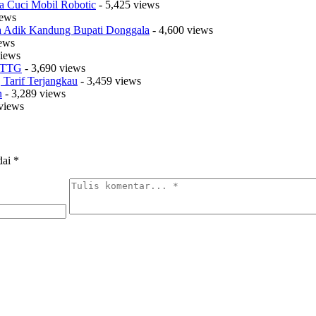
a Cuci Mobil Robotic
- 5,425 views
iews
sa Adik Kandung Bupati Donggala
- 4,600 views
iews
views
t TTG
- 3,690 views
Tarif Terjangkau
- 3,459 views
n
- 3,289 views
views
dai
*