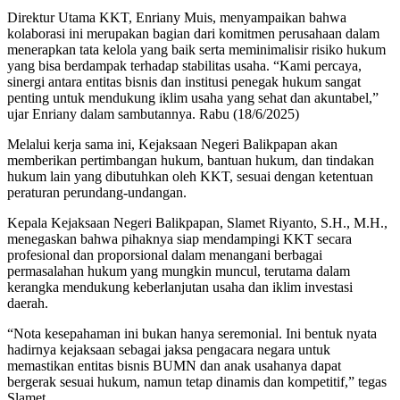
Direktur Utama KKT, Enriany Muis, menyampaikan bahwa
kolaborasi ini merupakan bagian dari komitmen perusahaan dalam
menerapkan tata kelola yang baik serta meminimalisir risiko hukum
yang bisa berdampak terhadap stabilitas usaha. “Kami percaya,
sinergi antara entitas bisnis dan institusi penegak hukum sangat
penting untuk mendukung iklim usaha yang sehat dan akuntabel,”
ujar Enriany dalam sambutannya. Rabu (18/6/2025)
Melalui kerja sama ini, Kejaksaan Negeri Balikpapan akan
memberikan pertimbangan hukum, bantuan hukum, dan tindakan
hukum lain yang dibutuhkan oleh KKT, sesuai dengan ketentuan
peraturan perundang-undangan.
Kepala Kejaksaan Negeri Balikpapan, Slamet Riyanto, S.H., M.H.,
menegaskan bahwa pihaknya siap mendampingi KKT secara
profesional dan proporsional dalam menangani berbagai
permasalahan hukum yang mungkin muncul, terutama dalam
kerangka mendukung keberlanjutan usaha dan iklim investasi
daerah.
“Nota kesepahaman ini bukan hanya seremonial. Ini bentuk nyata
hadirnya kejaksaan sebagai jaksa pengacara negara untuk
memastikan entitas bisnis BUMN dan anak usahanya dapat
bergerak sesuai hukum, namun tetap dinamis dan kompetitif,” tegas
Slamet.