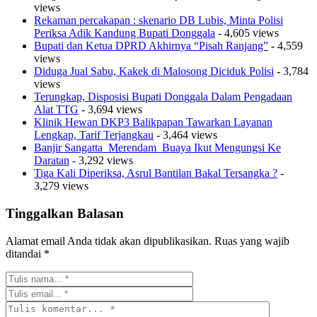
views
Rekaman percakapan : skenario DB Lubis, Minta Polisi
Periksa Adik Kandung Bupati Donggala
- 4,605 views
Bupati dan Ketua DPRD Akhirnya “Pisah Ranjang”
- 4,559
views
Diduga Jual Sabu, Kakek di Malosong Diciduk Polisi
- 3,784
views
Terungkap, Disposisi Bupati Donggala Dalam Pengadaan
Alat TTG
- 3,694 views
Klinik Hewan DKP3 Balikpapan Tawarkan Layanan
Lengkap, Tarif Terjangkau
- 3,464 views
Banjir Sangatta Merendam Buaya Ikut Mengungsi Ke
Daratan
- 3,292 views
Tiga Kali Diperiksa, Asrul Bantilan Bakal Tersangka ?
-
3,279 views
Tinggalkan Balasan
Alamat email Anda tidak akan dipublikasikan.
Ruas yang wajib
ditandai
*