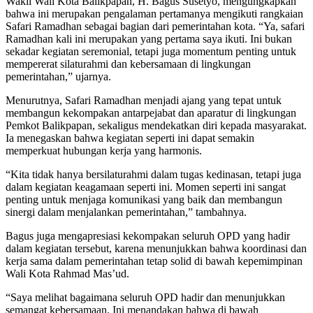
Wakil Wali Kota Balikpapan, H. Bagus Susetyo, mengungkapkan
bahwa ini merupakan pengalaman pertamanya mengikuti rangkaian
Safari Ramadhan sebagai bagian dari pemerintahan kota. “Ya, safari
Ramadhan kali ini merupakan yang pertama saya ikuti. Ini bukan
sekadar kegiatan seremonial, tetapi juga momentum penting untuk
mempererat silaturahmi dan kebersamaan di lingkungan
pemerintahan,” ujarnya.
Menurutnya, Safari Ramadhan menjadi ajang yang tepat untuk
membangun kekompakan antarpejabat dan aparatur di lingkungan
Pemkot Balikpapan, sekaligus mendekatkan diri kepada masyarakat.
Ia menegaskan bahwa kegiatan seperti ini dapat semakin
memperkuat hubungan kerja yang harmonis.
“Kita tidak hanya bersilaturahmi dalam tugas kedinasan, tetapi juga
dalam kegiatan keagamaan seperti ini. Momen seperti ini sangat
penting untuk menjaga komunikasi yang baik dan membangun
sinergi dalam menjalankan pemerintahan,” tambahnya.
Bagus juga mengapresiasi kekompakan seluruh OPD yang hadir
dalam kegiatan tersebut, karena menunjukkan bahwa koordinasi dan
kerja sama dalam pemerintahan tetap solid di bawah kepemimpinan
Wali Kota Rahmad Mas’ud.
“Saya melihat bagaimana seluruh OPD hadir dan menunjukkan
semangat kebersamaan. Ini menandakan bahwa di bawah