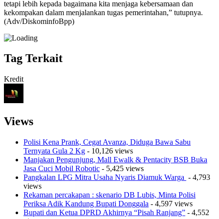
tetapi lebih kepada bagaimana kita menjaga kebersamaan dan
kekompakan dalam menjalankan tugas pemerintahan,” tutupnya.
(Adv/DiskominfoBpp)
Tag Terkait
Kredit
Views
Polisi Kena Prank, Cegat Avanza, Diduga Bawa Sabu
Ternyata Gula 2 Kg
- 10,126 views
Manjakan Pengunjung, Mall Ewalk & Pentacity BSB Buka
Jasa Cuci Mobil Robotic
- 5,425 views
Pangkalan LPG Mitra Usaha Nyaris Diamuk Warga
- 4,793
views
Rekaman percakapan : skenario DB Lubis, Minta Polisi
Periksa Adik Kandung Bupati Donggala
- 4,597 views
Bupati dan Ketua DPRD Akhirnya “Pisah Ranjang”
- 4,552