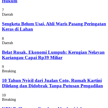
Hukum
7
Daerah
Sengketa Belum Usai, Ahli Waris Pasang Peringatan
Keras di Lahan
8
Daerah
Belat Rusak, Ekonomi Lumpuh: Kerugian Nelayan
Kariangau Capai Rp39 Miliar
9
Breaking
10 Tahun Nyicil dari Jualan Coto, Rumah Kartini
Dilelang dan Didobrak Tanpa Putusan Pengadilan
10
Breaking