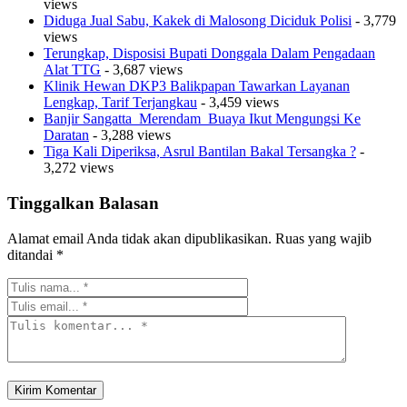
views
Diduga Jual Sabu, Kakek di Malosong Diciduk Polisi
- 3,779
views
Terungkap, Disposisi Bupati Donggala Dalam Pengadaan
Alat TTG
- 3,687 views
Klinik Hewan DKP3 Balikpapan Tawarkan Layanan
Lengkap, Tarif Terjangkau
- 3,459 views
Banjir Sangatta Merendam Buaya Ikut Mengungsi Ke
Daratan
- 3,288 views
Tiga Kali Diperiksa, Asrul Bantilan Bakal Tersangka ?
-
3,272 views
Tinggalkan Balasan
Alamat email Anda tidak akan dipublikasikan.
Ruas yang wajib
ditandai
*