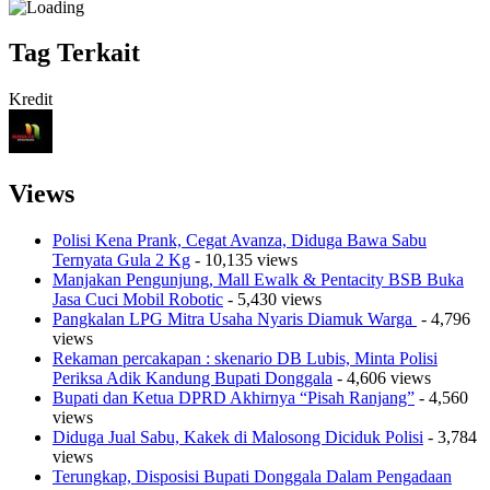
Tag Terkait
Kredit
Views
Polisi Kena Prank, Cegat Avanza, Diduga Bawa Sabu
Ternyata Gula 2 Kg
- 10,135 views
Manjakan Pengunjung, Mall Ewalk & Pentacity BSB Buka
Jasa Cuci Mobil Robotic
- 5,430 views
Pangkalan LPG Mitra Usaha Nyaris Diamuk Warga
- 4,796
views
Rekaman percakapan : skenario DB Lubis, Minta Polisi
Periksa Adik Kandung Bupati Donggala
- 4,606 views
Bupati dan Ketua DPRD Akhirnya “Pisah Ranjang”
- 4,560
views
Diduga Jual Sabu, Kakek di Malosong Diciduk Polisi
- 3,784
views
Terungkap, Disposisi Bupati Donggala Dalam Pengadaan