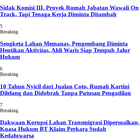
Sidak Komisi III, Proyek Rumah Jabatan Wawali On
Track, Tapi Tenaga Kerja Diminta Ditambah
5
Breaking
Sengketa Lahan Memanas, Pengembang Diminta
Hentikan Aktivitas, Ahli Waris Siap Tempuh Jalur
Hukum
6
Breaking
10 Tahun Nyicil dari Jualan Coto, Rumah Kartini
Dilelang dan Didobrak Tanpa Putusan Pengadilan
7
Breaking
Dakwaan Korupsi Lahan Transmigrasi Dipersoalkan,
Kuasa Hukum BT Klaim Perkara Sudah
Kedaluwarsa