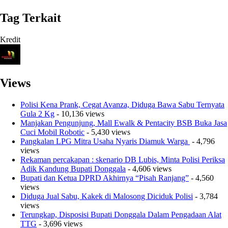
Tag Terkait
Kredit
Views
Polisi Kena Prank, Cegat Avanza, Diduga Bawa Sabu Ternyata
Gula 2 Kg
- 10,136 views
Manjakan Pengunjung, Mall Ewalk & Pentacity BSB Buka Jasa
Cuci Mobil Robotic
- 5,430 views
Pangkalan LPG Mitra Usaha Nyaris Diamuk Warga
- 4,796
views
Rekaman percakapan : skenario DB Lubis, Minta Polisi Periksa
Adik Kandung Bupati Donggala
- 4,606 views
Bupati dan Ketua DPRD Akhirnya “Pisah Ranjang”
- 4,560
views
Diduga Jual Sabu, Kakek di Malosong Diciduk Polisi
- 3,784
views
Terungkap, Disposisi Bupati Donggala Dalam Pengadaan Alat
TTG
- 3,696 views