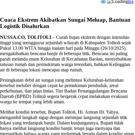
tea
Cuaca Ekstrem Akibatkan Sungai Meluap, Bantuan
Logistik Disalurkan
NUSSA.CO, TOLITOLI
– Curah hujan ekstrem dengan intensitas
tinggi yang mengguyur sejumlah wilayah di Kabupaten Tolitoli sejak
Pukul 13.00 WITA hingga malam hari pada Minggu (26/10/2025),
mengakibatkan bencana banjir di beberapa titik. Bencana ini paling
parah melanda enam Kelurahan di Kecamatan Baolan, menyebabkan
ratusan rumah dan permukiman warga terendam, bahkan Ketinggian
air di beberapa lokasi mencapai atap rumah.
Peningkatan debit air sungai yang melintasi Kelurahan-kelurahan
tersebut meluber dengan cepat ke pemukiman penduduk, areal
perkebunan, dan jalan lintas. Tim Badan Penanggulangan Bencana
Daerah (BPBD) Tolitoli segera bergerak cepat melakukan evakuasi
warga ke tempat yang lebih aman.
Melihat kondisi tersebut, Bupati Tolitoli, Hi. Amran Hi. Yahya,
mengambil langkah sigap dengan meninjau langsung sejumlah titik
lokasi yang terdampak banjir. Dalam kunjungannya, Bupati tidak
hanya melihat langsung kondisi banjir, tetapi juga menyapa dan
memastikan bahwa warga yang terdampak berada dalam kondisi aman