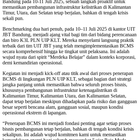
Bandung pada 10-11 Juli 2025, sebuah langkah proaktif untuk
memastikan pembangunan infrastruktur kelistrikan di Kalimantan
Timur, Utara, dan Selatan tetap berjalan, bahkan di tengah krisis
sekali pun.
Benchmarking dua hari penuh, pada 10–11 Juli 2025 di kantor UIT
JBT Bandung, menjadi ajang vital bagi tim dari bidang perencanaan
dan biro K3L PLN UIP KLT. Mereka menyelami langsung praktik
terbaik dari tim UIT JBT yang telah mengimplementasikan BCMS
secara komprehensif hingga ke tingkat unit pelaksana. Ini adalah
wujud nyata dari spirit “Merdeka Belajar” dalam konteks korporasi,
demi kemandirian operasional.
Kegiatan ini menjadi kick-off atau titik awal dari proses penerapan
BCMS di lingkungan PLN UIP KLT, sebagai bagian dari strategi
jangka panjang untuk memastikan bahwa seluruh proses bisnis,
khususnya pembangunan infrastruktur ketenagalistrikan di
Kalimantan Timur, Kalimantan Utara, dan Kalimantan Selatan,
dapat tetap berjalan meskipun dihadapkan pada risiko dan gangguan
besar seperti bencana alam, gangguan sosial, maupun kondisi
operasional ekstrem di lapangan.
“Penerapan BCMS ini menjadi fondasi penting agar setiap proses
bisnis pembangunan tetap berjalan, bahkan di tengah kondisi krisis
sekalipun. Ini adalah wujud komitmen kami untuk memastikan