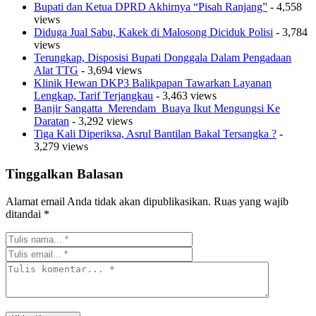
Bupati dan Ketua DPRD Akhirnya “Pisah Ranjang”
- 4,558
views
Diduga Jual Sabu, Kakek di Malosong Diciduk Polisi
- 3,784
views
Terungkap, Disposisi Bupati Donggala Dalam Pengadaan
Alat TTG
- 3,694 views
Klinik Hewan DKP3 Balikpapan Tawarkan Layanan
Lengkap, Tarif Terjangkau
- 3,463 views
Banjir Sangatta Merendam Buaya Ikut Mengungsi Ke
Daratan
- 3,292 views
Tiga Kali Diperiksa, Asrul Bantilan Bakal Tersangka ?
-
3,279 views
Tinggalkan Balasan
Alamat email Anda tidak akan dipublikasikan.
Ruas yang wajib
ditandai
*