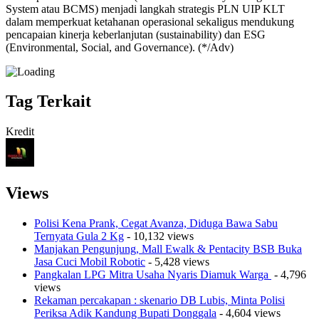
System atau BCMS) menjadi langkah strategis PLN UIP KLT
dalam memperkuat ketahanan operasional sekaligus mendukung
pencapaian kinerja keberlanjutan (sustainability) dan ESG
(Environmental, Social, and Governance). (*/Adv)
Tag Terkait
Kredit
Views
Polisi Kena Prank, Cegat Avanza, Diduga Bawa Sabu
Ternyata Gula 2 Kg
- 10,132 views
Manjakan Pengunjung, Mall Ewalk & Pentacity BSB Buka
Jasa Cuci Mobil Robotic
- 5,428 views
Pangkalan LPG Mitra Usaha Nyaris Diamuk Warga
- 4,796
views
Rekaman percakapan : skenario DB Lubis, Minta Polisi
Periksa Adik Kandung Bupati Donggala
- 4,604 views