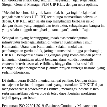
kemerdekaan energi bagi seluruh masyarakat,” ujar Raja Muda
Siregar, General Manager PLN UIP KLT, dengan nada optimis.
“Melalui benchmarking ini, kami tidak hanya ingin belajar dari
pengalaman sukses UIT JBT, tetapi juga memastikan bahwa ke
depan, UIP KLT akan selalu siap menghadapi berbagai risiko
dengan sistem yang tangguh dan terstruktur, sebagaimana bangsa ini
yang selalu tangguh menghadapi tantangan”, tambah Raja.
Sebagai unit yang bertanggung jawab atas pembangunan
infrastruktur ketenagalistrikan di wilayah Kalimantan Timur,
Kalimantan Utara, dan Kalimantan Selatan, mulai dari
pembangunan gardu induk, jaringan transmisi, hingga pembangkit,
UIP KLT beroperasi dalam lingkungan yang kompleks dan penuh
tantangan. Gangguan akibat bencana alam, kondisi geografis
ekstrem, keterbatasan aksesibilitas, hingga dinamika sosial di
lapangan dapat menghambat jalannya proyek strategis nasional yang
sedang dikerjakan.
Di sinilah peran BCMS menjadi sangat penting. Dengan sistem
manajemen kesinambungan bisnis yang terstruktur, UIP KLT dapat
mengidentifikasi proses-proses kritikal, memitigasi potensi risiko,
serta memastikan bahwa proyek tetap dapat berjalan meskipun
terjadi gangguan besar.
Penerapan ISO 22301:2019 (Business Continuity Management