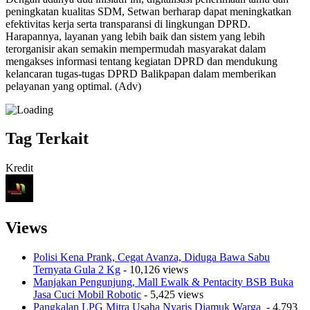
peningkatan kualitas SDM, Setwan berharap dapat meningkatkan
efektivitas kerja serta transparansi di lingkungan DPRD.
Harapannya, layanan yang lebih baik dan sistem yang lebih
terorganisir akan semakin mempermudah masyarakat dalam
mengakses informasi tentang kegiatan DPRD dan mendukung
kelancaran tugas-tugas DPRD Balikpapan dalam memberikan
pelayanan yang optimal. (Adv)
Tag Terkait
Kredit
Views
Polisi Kena Prank, Cegat Avanza, Diduga Bawa Sabu
Ternyata Gula 2 Kg
- 10,126 views
Manjakan Pengunjung, Mall Ewalk & Pentacity BSB Buka
Jasa Cuci Mobil Robotic
- 5,425 views
Pangkalan LPG Mitra Usaha Nyaris Diamuk Warga
- 4,793