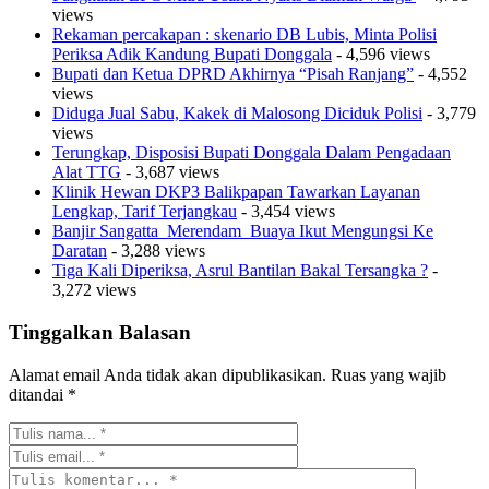
views
Rekaman percakapan : skenario DB Lubis, Minta Polisi
Periksa Adik Kandung Bupati Donggala
- 4,596 views
Bupati dan Ketua DPRD Akhirnya “Pisah Ranjang”
- 4,552
views
Diduga Jual Sabu, Kakek di Malosong Diciduk Polisi
- 3,779
views
Terungkap, Disposisi Bupati Donggala Dalam Pengadaan
Alat TTG
- 3,687 views
Klinik Hewan DKP3 Balikpapan Tawarkan Layanan
Lengkap, Tarif Terjangkau
- 3,454 views
Banjir Sangatta Merendam Buaya Ikut Mengungsi Ke
Daratan
- 3,288 views
Tiga Kali Diperiksa, Asrul Bantilan Bakal Tersangka ?
-
3,272 views
Tinggalkan Balasan
Alamat email Anda tidak akan dipublikasikan.
Ruas yang wajib
ditandai
*