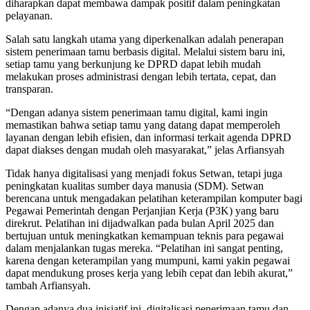
diharapkan dapat membawa dampak positif dalam peningkatan
pelayanan.
Salah satu langkah utama yang diperkenalkan adalah penerapan
sistem penerimaan tamu berbasis digital. Melalui sistem baru ini,
setiap tamu yang berkunjung ke DPRD dapat lebih mudah
melakukan proses administrasi dengan lebih tertata, cepat, dan
transparan.
“Dengan adanya sistem penerimaan tamu digital, kami ingin
memastikan bahwa setiap tamu yang datang dapat memperoleh
layanan dengan lebih efisien, dan informasi terkait agenda DPRD
dapat diakses dengan mudah oleh masyarakat,” jelas Arfiansyah
Tidak hanya digitalisasi yang menjadi fokus Setwan, tetapi juga
peningkatan kualitas sumber daya manusia (SDM). Setwan
berencana untuk mengadakan pelatihan keterampilan komputer bagi
Pegawai Pemerintah dengan Perjanjian Kerja (P3K) yang baru
direkrut. Pelatihan ini dijadwalkan pada bulan April 2025 dan
bertujuan untuk meningkatkan kemampuan teknis para pegawai
dalam menjalankan tugas mereka. “Pelatihan ini sangat penting,
karena dengan keterampilan yang mumpuni, kami yakin pegawai
dapat mendukung proses kerja yang lebih cepat dan lebih akurat,”
tambah Arfiansyah.
Dengan adanya dua inisiatif ini, digitalisasi penerimaan tamu dan