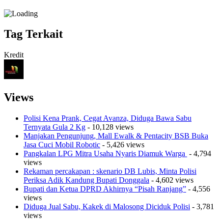
Tag Terkait
Kredit
Views
Polisi Kena Prank, Cegat Avanza, Diduga Bawa Sabu
Ternyata Gula 2 Kg
- 10,128 views
Manjakan Pengunjung, Mall Ewalk & Pentacity BSB Buka
Jasa Cuci Mobil Robotic
- 5,426 views
Pangkalan LPG Mitra Usaha Nyaris Diamuk Warga
- 4,794
views
Rekaman percakapan : skenario DB Lubis, Minta Polisi
Periksa Adik Kandung Bupati Donggala
- 4,602 views
Bupati dan Ketua DPRD Akhirnya “Pisah Ranjang”
- 4,556
views
Diduga Jual Sabu, Kakek di Malosong Diciduk Polisi
- 3,781
views