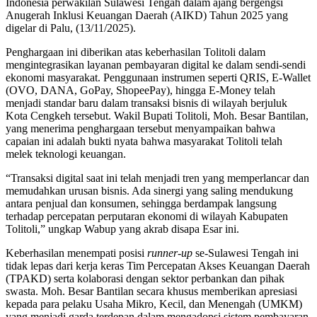
Indonesia perwakilan Sulawesi Tengah dalam ajang bergengsi
Anugerah Inklusi Keuangan Daerah (AIKD) Tahun 2025 yang
digelar di Palu, (13/11/2025).
Penghargaan ini diberikan atas keberhasilan Tolitoli dalam
mengintegrasikan layanan pembayaran digital ke dalam sendi-sendi
ekonomi masyarakat. Penggunaan instrumen seperti QRIS, E-Wallet
(OVO, DANA, GoPay, ShopeePay), hingga E-Money telah
menjadi standar baru dalam transaksi bisnis di wilayah berjuluk
Kota Cengkeh tersebut. Wakil Bupati Tolitoli, Moh. Besar Bantilan,
yang menerima penghargaan tersebut menyampaikan bahwa
capaian ini adalah bukti nyata bahwa masyarakat Tolitoli telah
melek teknologi keuangan.
“Transaksi digital saat ini telah menjadi tren yang memperlancar dan
memudahkan urusan bisnis. Ada sinergi yang saling mendukung
antara penjual dan konsumen, sehingga berdampak langsung
terhadap percepatan perputaran ekonomi di wilayah Kabupaten
Tolitoli,” ungkap Wabup yang akrab disapa Esar ini.
Keberhasilan menempati posisi
runner-up
se-Sulawesi Tengah ini
tidak lepas dari kerja keras Tim Percepatan Akses Keuangan Daerah
(TPAKD) serta kolaborasi dengan sektor perbankan dan pihak
swasta. Moh. Besar Bantilan secara khusus memberikan apresiasi
kepada para pelaku Usaha Mikro, Kecil, dan Menengah (UMKM)
yang menjadi garda terdepan dalam mengadopsi sistem pembayaran