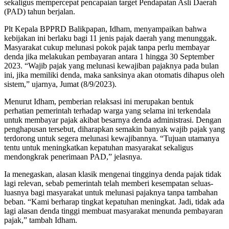
sekaligus mempercepat pencapaian target Pendapatan Asli Daerah
(PAD) tahun berjalan.
Plt Kepala BPPRD Balikpapan, Idham, menyampaikan bahwa
kebijakan ini berlaku bagi 11 jenis pajak daerah yang menunggak.
Masyarakat cukup melunasi pokok pajak tanpa perlu membayar
denda jika melakukan pembayaran antara 1 hingga 30 September
2023. “Wajib pajak yang melunasi kewajiban pajaknya pada bulan
ini, jika memiliki denda, maka sanksinya akan otomatis dihapus oleh
sistem,” ujarnya, Jumat (8/9/2023).
Menurut Idham, pemberian relaksasi ini merupakan bentuk
perhatian pemerintah terhadap warga yang selama ini terkendala
untuk membayar pajak akibat besarnya denda administrasi. Dengan
penghapusan tersebut, diharapkan semakin banyak wajib pajak yang
terdorong untuk segera melunasi kewajibannya. “Tujuan utamanya
tentu untuk meningkatkan kepatuhan masyarakat sekaligus
mendongkrak penerimaan PAD,” jelasnya.
Ia menegaskan, alasan klasik mengenai tingginya denda pajak tidak
lagi relevan, sebab pemerintah telah memberi kesempatan seluas-
luasnya bagi masyarakat untuk melunasi pajaknya tanpa tambahan
beban. “Kami berharap tingkat kepatuhan meningkat. Jadi, tidak ada
lagi alasan denda tinggi membuat masyarakat menunda pembayaran
pajak,” tambah Idham.