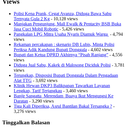
Views
Polisi Kena Prank, Cegat Avanza, Diduga Bawa Sabu
Ternyata Gula 2 Kg
- 10,128 views
Manjakan Pengunjung, Mall Ewalk & Pentacity BSB Buka
Jasa Cuci Mobil Robotic
- 5,426 views
Pangkalan LPG Mitra Usaha Nyaris Diamuk Warga
- 4,794
views
Rekaman percakapan : skenario DB Lubis, Minta Polisi
Periksa Adik Kandung Bupati Donggala
- 4,602 views
Bupati dan Ketua DPRD Akhirnya “Pisah Ranjang”
- 4,556
views
Diduga Jual Sabu, Kakek di Malosong Diciduk Polisi
- 3,781
views
Terungkap, Disposisi Bupati Donggala Dalam Pengadaan
Alat TTG
- 3,692 views
Klinik Hewan DKP3 Balikpapan Tawarkan Layanan
Lengkap, Tarif Terjangkau
- 3,460 views
Banjir Sangatta Merendam Buaya Ikut Mengungsi Ke
Daratan
- 3,290 views
Tiga Kali Diperiksa, Asrul Bantilan Bakal Tersangka ?
-
3,276 views
Tinggalkan Balasan