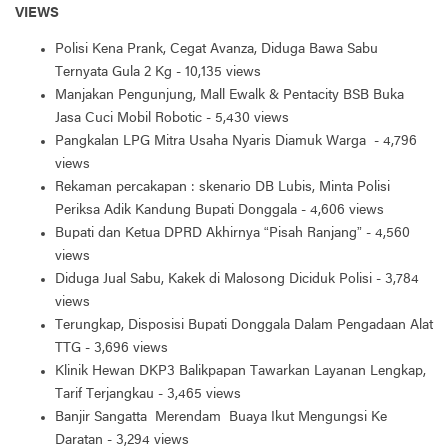
VIEWS
Polisi Kena Prank, Cegat Avanza, Diduga Bawa Sabu
Ternyata Gula 2 Kg
- 10,135 views
Manjakan Pengunjung, Mall Ewalk & Pentacity BSB Buka
Jasa Cuci Mobil Robotic
- 5,430 views
Pangkalan LPG Mitra Usaha Nyaris Diamuk Warga
- 4,796
views
Rekaman percakapan : skenario DB Lubis, Minta Polisi
Periksa Adik Kandung Bupati Donggala
- 4,606 views
Bupati dan Ketua DPRD Akhirnya “Pisah Ranjang”
- 4,560
views
Diduga Jual Sabu, Kakek di Malosong Diciduk Polisi
- 3,784
views
Terungkap, Disposisi Bupati Donggala Dalam Pengadaan Alat
TTG
- 3,696 views
Klinik Hewan DKP3 Balikpapan Tawarkan Layanan Lengkap,
Tarif Terjangkau
- 3,465 views
Banjir Sangatta Merendam Buaya Ikut Mengungsi Ke
Daratan
- 3,294 views