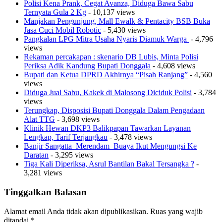
Polisi Kena Prank, Cegat Avanza, Diduga Bawa Sabu
Ternyata Gula 2 Kg
- 10,137 views
Manjakan Pengunjung, Mall Ewalk & Pentacity BSB Buka
Jasa Cuci Mobil Robotic
- 5,430 views
Pangkalan LPG Mitra Usaha Nyaris Diamuk Warga
- 4,796
views
Rekaman percakapan : skenario DB Lubis, Minta Polisi
Periksa Adik Kandung Bupati Donggala
- 4,608 views
Bupati dan Ketua DPRD Akhirnya “Pisah Ranjang”
- 4,560
views
Diduga Jual Sabu, Kakek di Malosong Diciduk Polisi
- 3,784
views
Terungkap, Disposisi Bupati Donggala Dalam Pengadaan
Alat TTG
- 3,698 views
Klinik Hewan DKP3 Balikpapan Tawarkan Layanan
Lengkap, Tarif Terjangkau
- 3,478 views
Banjir Sangatta Merendam Buaya Ikut Mengungsi Ke
Daratan
- 3,295 views
Tiga Kali Diperiksa, Asrul Bantilan Bakal Tersangka ?
-
3,281 views
Tinggalkan Balasan
Alamat email Anda tidak akan dipublikasikan.
Ruas yang wajib
ditandai
*