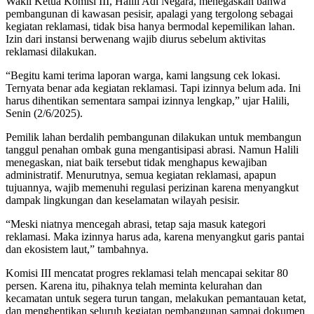
Wakil Ketua Komisi III, Halili Adi Negara, menegaskan bahwa
pembangunan di kawasan pesisir, apalagi yang tergolong sebagai
kegiatan reklamasi, tidak bisa hanya bermodal kepemilikan lahan.
Izin dari instansi berwenang wajib diurus sebelum aktivitas
reklamasi dilakukan.
“Begitu kami terima laporan warga, kami langsung cek lokasi.
Ternyata benar ada kegiatan reklamasi. Tapi izinnya belum ada. Ini
harus dihentikan sementara sampai izinnya lengkap,” ujar Halili,
Senin (2/6/2025).
Pemilik lahan berdalih pembangunan dilakukan untuk membangun
tanggul penahan ombak guna mengantisipasi abrasi. Namun Halili
menegaskan, niat baik tersebut tidak menghapus kewajiban
administratif. Menurutnya, semua kegiatan reklamasi, apapun
tujuannya, wajib memenuhi regulasi perizinan karena menyangkut
dampak lingkungan dan keselamatan wilayah pesisir.
“Meski niatnya mencegah abrasi, tetap saja masuk kategori
reklamasi. Maka izinnya harus ada, karena menyangkut garis pantai
dan ekosistem laut,” tambahnya.
Komisi III mencatat progres reklamasi telah mencapai sekitar 80
persen. Karena itu, pihaknya telah meminta kelurahan dan
kecamatan untuk segera turun tangan, melakukan pemantauan ketat,
dan menghentikan seluruh kegiatan pembangunan sampai dokumen