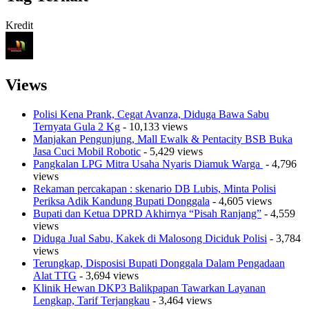
Kredit
Views
Polisi Kena Prank, Cegat Avanza, Diduga Bawa Sabu
Ternyata Gula 2 Kg
- 10,133 views
Manjakan Pengunjung, Mall Ewalk & Pentacity BSB Buka
Jasa Cuci Mobil Robotic
- 5,429 views
Pangkalan LPG Mitra Usaha Nyaris Diamuk Warga
- 4,796
views
Rekaman percakapan : skenario DB Lubis, Minta Polisi
Periksa Adik Kandung Bupati Donggala
- 4,605 views
Bupati dan Ketua DPRD Akhirnya “Pisah Ranjang”
- 4,559
views
Diduga Jual Sabu, Kakek di Malosong Diciduk Polisi
- 3,784
views
Terungkap, Disposisi Bupati Donggala Dalam Pengadaan
Alat TTG
- 3,694 views
Klinik Hewan DKP3 Balikpapan Tawarkan Layanan
Lengkap, Tarif Terjangkau
- 3,464 views