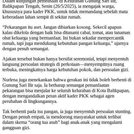
Dalam kunjungan pembinaan di Kelurahan Gunung Sari Ilir,
Balikpapan Tengah, Senin (26/5/2025), ia mengajak warga,
khususnya para kader PKK, untuk tidak memandang sebelah mata
keberadaan lahan sempit di sekitar rumah.
“Pekarangan itu aset. Jangan dibiarkan kosong. Sekecil apapun
kalau dikelola dengan baik bisa ditanami cabai, tomat, atau tanaman
obat keluarga yang bermanfaat. Ini bukan sekadar mempercantik
rumah, tapi juga mendukung kebutuhan pangan keluarga,” ujarnya
dengan penuh semangat.
Ajakan tersebut bukan hanya bersifat seremonial, tetapi menyentuh
langsung persoalan strategis di perkotaan—menyempitnya ruang
terbuka, meningkatnya harga kebutuhan pokok, dan persoalan gizi.
Nurlena juga menekankan bahwa gerakan ini tidak boleh berhenti di
Gunung Sari Ilir saja. Ia berharap semangat pemanfaatan
pekarangan bisa menjalar ke seluruh kelurahan di Kota Balikpapan,
dengan mengandalkan peran aktif kader PKK sebagai agen
perubahan di lingkungannya.
Tak berhenti pada isu pangan, ia juga menyentuh persoalan stunting.
Dengan penuh empati, ia mendorong masyarakat untuk terlibat
dalam skema “orang tua asuh” bagi anak-anak yang mengalami
gangguan gizi.