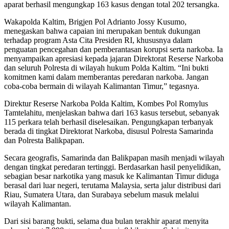
aparat berhasil mengungkap 163 kasus dengan total 202 tersangka.
Wakapolda Kaltim, Brigjen Pol Adrianto Jossy Kusumo,
menegaskan bahwa capaian ini merupakan bentuk dukungan
terhadap program Asta Cita Presiden RI, khususnya dalam
penguatan pencegahan dan pemberantasan korupsi serta narkoba. Ia
menyampaikan apresiasi kepada jajaran Direktorat Reserse Narkoba
dan seluruh Polresta di wilayah hukum Polda Kaltim. “Ini bukti
komitmen kami dalam memberantas peredaran narkoba. Jangan
coba-coba bermain di wilayah Kalimantan Timur,” tegasnya.
Direktur Reserse Narkoba Polda Kaltim, Kombes Pol Romylus
Tamtelahitu, menjelaskan bahwa dari 163 kasus tersebut, sebanyak
115 perkara telah berhasil diselesaikan. Pengungkapan terbanyak
berada di tingkat Direktorat Narkoba, disusul Polresta Samarinda
dan Polresta Balikpapan.
Secara geografis, Samarinda dan Balikpapan masih menjadi wilayah
dengan tingkat peredaran tertinggi. Berdasarkan hasil penyelidikan,
sebagian besar narkotika yang masuk ke Kalimantan Timur diduga
berasal dari luar negeri, terutama Malaysia, serta jalur distribusi dari
Riau, Sumatera Utara, dan Surabaya sebelum masuk melalui
wilayah Kalimantan.
Dari sisi barang bukti, selama dua bulan terakhir aparat menyita