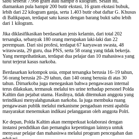
sabu seberat 7.998 gram atau hampir 8 kilogram. Selain itu,
diamankan pula hampir 200 butir ekstasi, 16 gram ekstasi bubuk,
lebih dari 22 kilogram ganja, serta 1.403 butir obat daftar G. Khusus
di Balikpapan, terdapat satu kasus dengan barang bukti sabu lebih
dari 1 kilogram.
Jika diklasifikasikan berdasarkan jenis kelamin, dari total 202
tersangka, sebanyak 180 orang merupakan laki-laki dan 22
perempuan. Dari sisi profesi, terdapat 67 karyawan swasta, 48
wiraswasta, 29 guru, dua PNS, serta 58 orang yang tidak bekerja.
Yang memprihatinkan, terdapat dua pelajar dan 10 mahasiswa yang
turut terjerat kasus narkoba.
Berdasarkan kelompok usia, empat tersangka berusia 16–19 tahun,
56 orang berusia 20–29 tahun, dan 140 orang berusia di atas 30
tahun. Dirnarkoba juga menegaskan bahwa pengawasan internal
terus dilakukan, termasuk melalui tes urine terhadap personel Polda
Kaltim dan pejabat utama. Hasilnya, tidak ditemukan anggota yang
terindikasi menyalahgunakan narkoba. Ia juga membuka ruang
pengawasan publik melalui mekanisme pengaduan resmi apabila
masyarakat menemukan indikasi pelanggaran oleh anggota Polri.
Ke depan, Polda Kaltim akan memperkuat kolaborasi dengan
instansi pendidikan dan pemangku kepentingan lainnya untuk
menyasar pelajar dan mahasiswa melalui program pencegahan dan
edukasi.