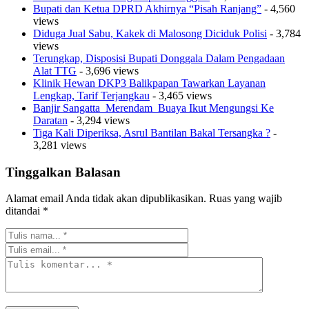
Bupati dan Ketua DPRD Akhirnya “Pisah Ranjang”
- 4,560
views
Diduga Jual Sabu, Kakek di Malosong Diciduk Polisi
- 3,784
views
Terungkap, Disposisi Bupati Donggala Dalam Pengadaan
Alat TTG
- 3,696 views
Klinik Hewan DKP3 Balikpapan Tawarkan Layanan
Lengkap, Tarif Terjangkau
- 3,465 views
Banjir Sangatta Merendam Buaya Ikut Mengungsi Ke
Daratan
- 3,294 views
Tiga Kali Diperiksa, Asrul Bantilan Bakal Tersangka ?
-
3,281 views
Tinggalkan Balasan
Alamat email Anda tidak akan dipublikasikan.
Ruas yang wajib
ditandai
*