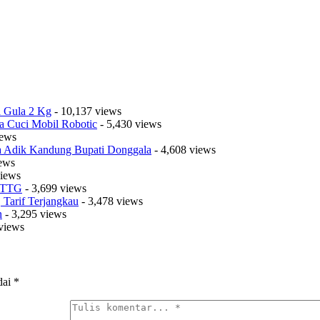
a Gula 2 Kg
- 10,137 views
a Cuci Mobil Robotic
- 5,430 views
iews
sa Adik Kandung Bupati Donggala
- 4,608 views
iews
views
t TTG
- 3,699 views
Tarif Terjangkau
- 3,478 views
n
- 3,295 views
views
dai
*