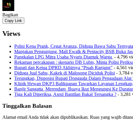
Bagikan
Copy Link
Views
Polisi Kena Prank, Cegat Avanza, Diduga Bawa Sabu Ternyat
Manjakan Pengunjung, Mall Ewalk & Pentacity BSB Buka Jas
Pangkalan LPG Mitra Usaha Nyaris Diamuk Warga
- 4,796 v
Rekaman percakapan : skenario DB Lubis, Minta Polisi Perik
Bupati dan Ketua DPRD Akhirnya “Pisah Ranjang”
- 4,561 v
Diduga Jual Sabu, Kakek di Malosong Diciduk Polisi
- 3,784 
Terungkap, Disposisi Bupati Donggala Dalam Pengadaan Ala
Klinik Hewan DKP3 Balikpapan Tawarkan Layanan Lengkap, 
Banjir Sangatta Merendam Buaya Ikut Mengungsi Ke Darata
Tiga Kali Diperiksa, Asrul Bantilan Bakal Tersangka ?
- 3,281 
Tinggalkan Balasan
Alamat email Anda tidak akan dipublikasikan.
Ruas yang wajib ditan