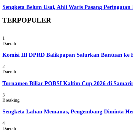
Sengketa Belum Usai, Ahli Waris Pasang Peringatan
TERPOPULER
1
Daerah
Komisi III DPRD Balikpapan Salurkan Bantuan ke
2
Daerah
Turnamen Biliar POBSI Kaltim Cup 2026 di Samari
3
Breaking
Sengketa Lahan Memanas, Pengembang Diminta Hent
4
Daerah