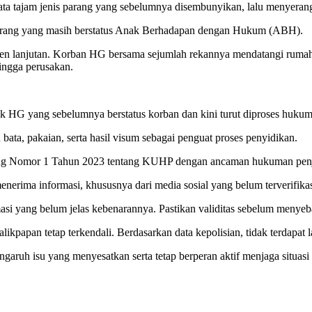
ata tajam jenis parang yang sebelumnya disembunyikan, lalu menyeran
atu orang yang masih berstatus Anak Berhadapan dengan Hukum (ABH).
en lanjutan. Korban HG bersama sejumlah rekannya mendatangi rumah w
hingga perusakan.
uk HG yang sebelumnya berstatus korban dan kini turut diproses hukum 
 bata, pakaian, serta hasil visum sebagai penguat proses penyidikan.
ang Nomor 1 Tahun 2023 tentang KUHP dengan ancaman hukuman penja
erima informasi, khususnya dari media sosial yang belum terverifikas
i yang belum jelas kebenarannya. Pastikan validitas sebelum menyeb
ikpapan tetap terkendali. Berdasarkan data kepolisian, tidak terdapat 
rpengaruh isu yang menyesatkan serta tetap berperan aktif menjaga situa